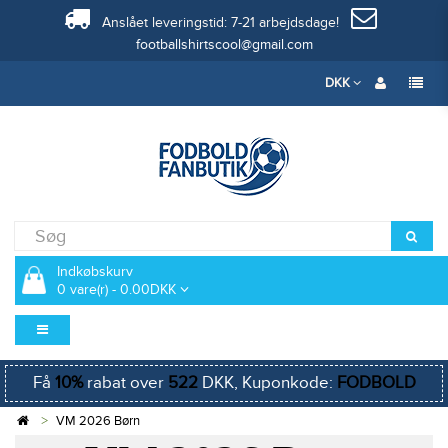
Anslået leveringstid: 7-21 arbejdsdage!
footballshirtscool@gmail.com
DKK
Indkøbskurv
0 vare(r) - 0.00DKK
Få
10%
rabat over
522
DKK, Kuponkode:
FODBOLD
VM 2026 Børn