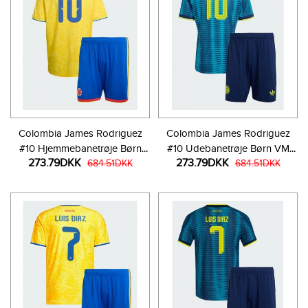
Colombia James Rodriguez
Colombia James Rodriguez
#10 Hjemmebanetrøje Børn
#10 Udebanetrøje Børn VM
273.79DKK
273.79DKK
VM 2026 Kortærmet (+ Korte
684.51DKK
2026 Kortærmet (+ Korte
684.51DKK
bukser)
bukser)