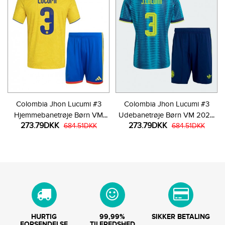
Colombia Jhon Lucumi #3
Colombia Jhon Lucumi #3
Hjemmebanetrøje Børn VM
Udebanetrøje Børn VM 2026
273.79DKK
273.79DKK
2026 Kortærmet (+ Korte
684.51DKK
Kortærmet (+ Korte bukser)
684.51DKK
bukser)
HURTIG
99,99%
SIKKER BETALING
FORSENDELSE
TILFREDSHED