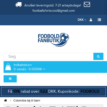
Anslået leveringstid: 7-21 arbejdsdage!
footballshirtscool@gmail.com
DKK
Indkøbskurv
0 vare(r) - 0.00DKK
Få
10%
rabat over
522
DKK, Kuponkode:
FODBOLD
Colombia tøj til børn