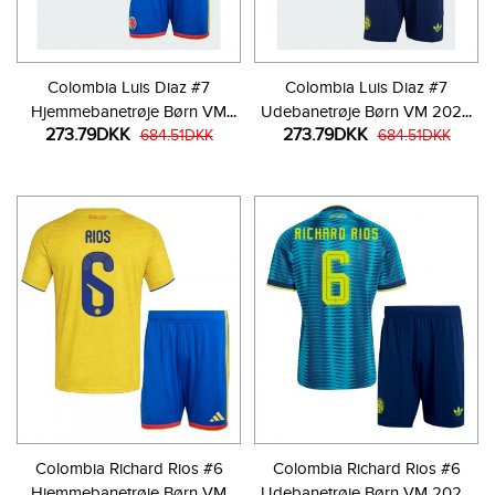
Colombia Luis Diaz #7
Colombia Luis Diaz #7
Hjemmebanetrøje Børn VM
Udebanetrøje Børn VM 2026
273.79DKK
273.79DKK
2026 Kortærmet (+ Korte
684.51DKK
Kortærmet (+ Korte bukser)
684.51DKK
bukser)
Colombia Richard Rios #6
Colombia Richard Rios #6
Hjemmebanetrøje Børn VM
Udebanetrøje Børn VM 2026