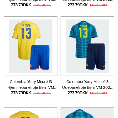
273.79DKK
273.79DKK
2026 Kortærmet (+ Korte
684.51DKK
Kortærmet (+ Korte bukser)
684.51DKK
bukser)
Colombia Yerry Mina #13
Colombia Yerry Mina #13
Hjemmebanetrøje Børn VM
Udebanetrøje Børn VM 2026
273.79DKK
273.79DKK
2026 Kortærmet (+ Korte
684.51DKK
Kortærmet (+ Korte bukser)
684.51DKK
bukser)