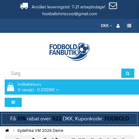
Anslået leveringstid: 7-21 arbejdsdage!
footballshirtscool@gmail.com
DKK
Indkøbskurv
0 vare(r) - 0.00DKK
Få
10%
rabat over
522
DKK, Kuponkode:
FODBOLD
Sydafrika VM 2026 Dame