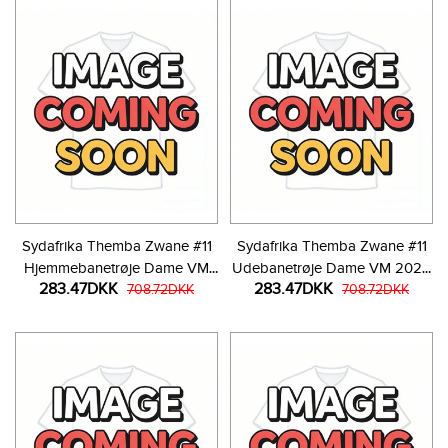
Sydafrika Themba Zwane #11
Sydafrika Themba Zwane #11
Hjemmebanetrøje Dame VM
Udebanetrøje Dame VM 2026
283.47DKK
283.47DKK
2026 Kortærmet
708.72DKK
Kortærmet
708.72DKK