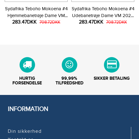
Sydafrika Teboho Mokoena #4
Sydafrika Teboho Mokoena #4
Hjemmebanetrøje Dame VM
Udebanetrøje Dame VM 2026
283.47DKK
283.47DKK
2026 Kortærmet
708.72DKK
Kortærmet
708.72DKK
HURTIG
99,99%
SIKKER BETALING
FORSENDELSE
TILFREDSHED
INFORMATION
Din sikkerhed