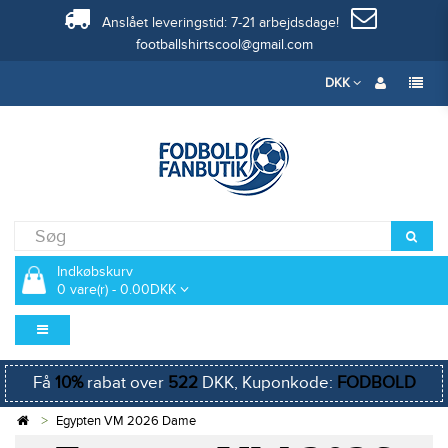
Anslået leveringstid: 7-21 arbejdsdage!
footballshirtscool@gmail.com
DKK
Indkøbskurv
0 vare(r) - 0.00DKK
Få
10%
rabat over
522
DKK, Kuponkode:
FODBOLD
Egypten VM 2026 Dame