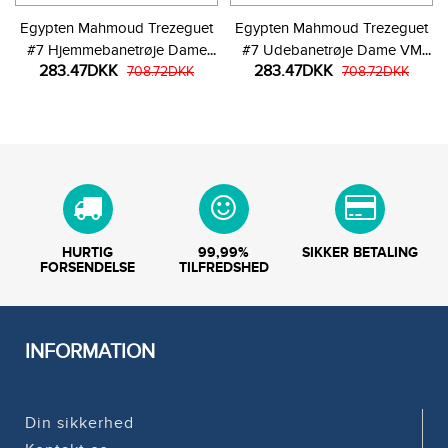
Egypten Mahmoud Trezeguet
Egypten Mahmoud Trezeguet
#7 Hjemmebanetrøje Dame
#7 Udebanetrøje Dame VM
283.47DKK
283.47DKK
VM 2026 Kortærmet
708.72DKK
2026 Kortærmet
708.72DKK
HURTIG
99,99%
SIKKER BETALING
FORSENDELSE
TILFREDSHED
INFORMATION
Din sikkerhed