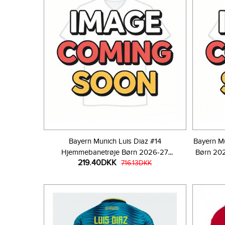
Bayern Munich Luis Diaz #14
Bayern Mu
Hjemmebanetrøje Børn 2026-27
Børn 202
219.40DKK
Kortærmet (+ Korte bukser)
716.13DKK