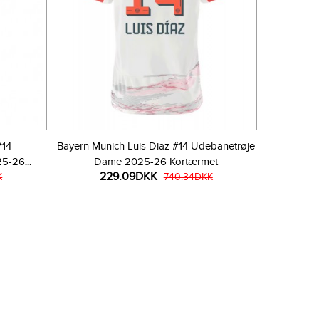
#14
Bayern Munich Luis Diaz #14 Udebanetrøje
25-26
Dame 2025-26 Kortærmet
229.09DKK
K
740.34DKK