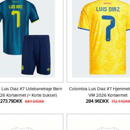
 Luis Diaz #7 Udebanetrøje Børn
Colombia Luis Diaz #7 Hjemmeb
6 Kortærmet (+ Korte bukser)
VM 2026 Kortærmet
273.79DKK
284.96DKK
684.51DKK
712.44DK