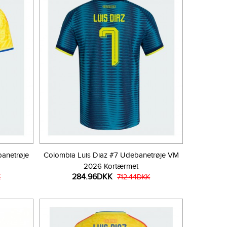
anetrøje
Colombia Luis Diaz #7 Udebanetrøje VM
2026 Kortærmet
284.96DKK
K
712.44DKK