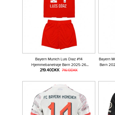
Bayern Munich Luis Diaz #14
Bayern Mu
Hjemmebanetrøje Børn 2025-26
Børn 202
219.40DKK
Kortærmet (+ Korte bukser)
716.13DKK