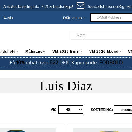
Anslået leveringstid: 7-21 arbejdsdage!
footballshirtscool@gmail
Login
DKK
Valuta
andshold
Målmand
VM 2026 Børn
VM 2026 Mænd
V
Få
10%
rabat over
522
DKK, Kuponkode:
FODBOLD
Luis Diaz
VIS:
SORTERING: