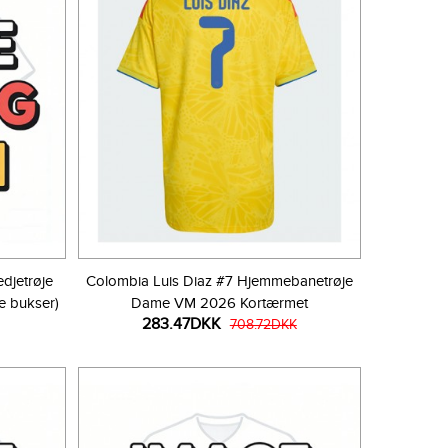
djetrøje
Colombia Luis Diaz #7 Hjemmebanetrøje
e bukser)
Dame VM 2026 Kortærmet
283.47DKK
708.72DKK