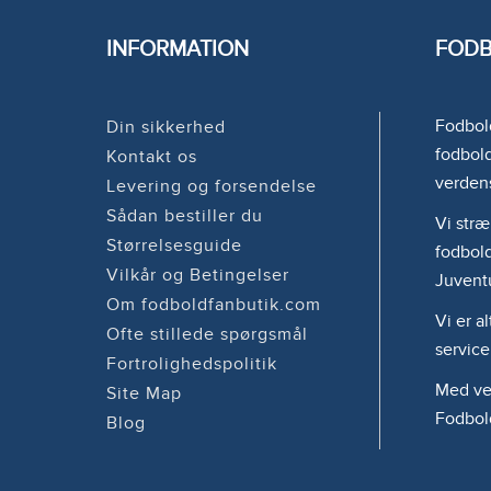
INFORMATION
FODB
Fodbold
Din sikkerhed
fodbold
Kontakt os
verden
Levering og forsendelse
Sådan bestiller du
Vi stræ
Størrelsesguide
fodbold
Vilkår og Betingelser
Juvent
Om fodboldfanbutik.com
Vi er a
Ofte stillede spørgsmål
service
Fortrolighedspolitik
Med ven
Site Map
Fodbol
Blog