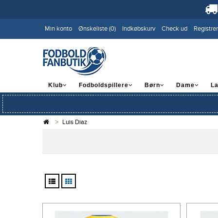
Min konto
Ønskeliste (0)
Indkøbskurv
Check ud
Registrer
Klub
Fodboldspillere
Børn
Dame
L
Luis Diaz