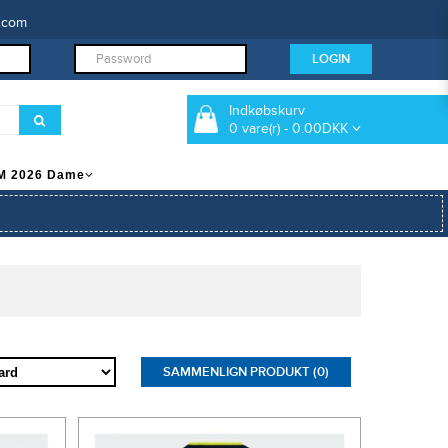
.com
Indkøbskurv
0 vare(r) - 0.00DKK
M 2026 Dame
SAMMENLIGN PRODUKT (0)