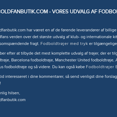
OLDFANBUTIK.COM - VORES UDVALG AF FODBOL
fanbutik.com har været en af de førende leverandører af billig
fans verden over det største udvalg af klub- og internationale kit
somspændende fragt.
Fodboldtrøjer med tryk
er tilgængelige
ber efter at tilbyde det mest komplette udvalg af trøjer, der er 
trøje, Barcelona fodboldtrøje, Manchester United fodboldtrøje, A
us fodboldtrøje og så videre. Du kan også købe
Fodboldtrøjer 
ltid interesseret i dine kommentarer, så send venligst dine forslag
!
lig hilsen,
dfanbutik.com