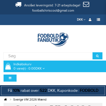
Anslået leveringstid: 7-21 arbejdsdage!
footballshirtscool@gmail.com
DKK
Indkøbskurv
0 vare(r) - 0.00DKK
Få
10%
rabat over
522
DKK, Kuponkode:
FODBOLD
Sverige VM 2026 Mænd