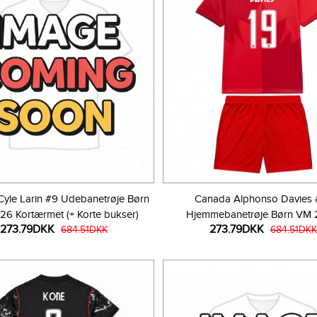
yle Larin #9 Udebanetrøje Børn
Canada Alphonso Davies 
6 Kortærmet (+ Korte bukser)
Hjemmebanetrøje Børn VM
273.79DKK
273.79DKK
684.51DKK
Kortærmet (+ Korte bukse
684.51DKK