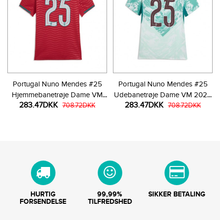
Portugal Nuno Mendes #25
Portugal Nuno Mendes #25
Hjemmebanetrøje Dame VM
Udebanetrøje Dame VM 2026
283.47DKK
283.47DKK
2026 Kortærmet
708.72DKK
Kortærmet
708.72DKK
HURTIG
99,99%
SIKKER BETALING
FORSENDELSE
TILFREDSHED