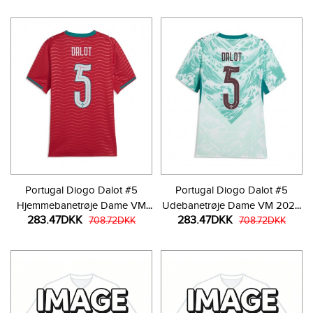
Portugal Diogo Dalot #5
Portugal Diogo Dalot #5
Hjemmebanetrøje Dame VM
Udebanetrøje Dame VM 2026
283.47DKK
283.47DKK
2026 Kortærmet
708.72DKK
Kortærmet
708.72DKK