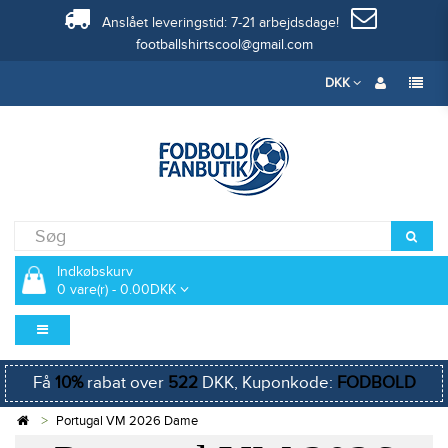
Anslået leveringstid: 7-21 arbejdsdage!
footballshirtscool@gmail.com
DKK
Indkøbskurv
0 vare(r) - 0.00DKK
Få
10%
rabat over
522
DKK, Kuponkode:
FODBOLD
Portugal VM 2026 Dame