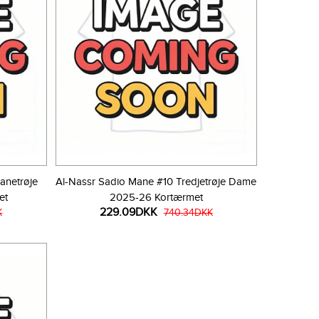
anetrøje
Al-Nassr Sadio Mane #10 Tredjetrøje Dame
et
2025-26 Kortærmet
229.09DKK
K
740.34DKK