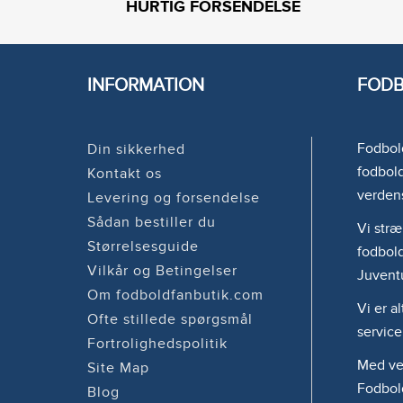
HURTIG FORSENDELSE
INFORMATION
FODB
Fodbold
Din sikkerhed
fodbold
Kontakt os
verden
Levering og forsendelse
Sådan bestiller du
Vi stræ
Størrelsesguide
fodbold
Vilkår og Betingelser
Juvent
Om fodboldfanbutik.com
Vi er a
Ofte stillede spørgsmål
service
Fortrolighedspolitik
Med ven
Site Map
Fodbol
Blog