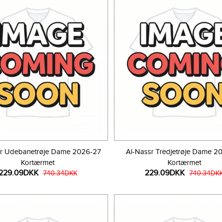
sr Udebanetrøje Dame 2026-27
Al-Nassr Tredjetrøje Dame 2
Kortærmet
Kortærmet
229.09DKK
229.09DKK
740.34DKK
740.34DK