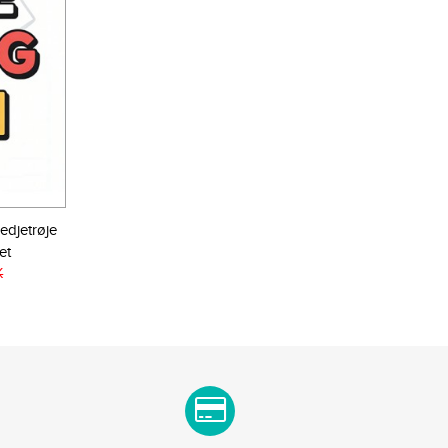
edjetrøje
et
K