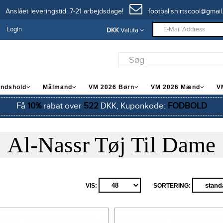
Anslået leveringstid: 7-21 arbejdsdage!
footballshirtscool@gmail
Login
DKK
Valuta
andshold
Målmand
VM 2026 Børn
VM 2026 Mænd
V
Få
10%
rabat over
522
DKK, Kuponkode:
FODBOLD
Al-Nassr Tøj Til Dame
VIS:
SORTERING: