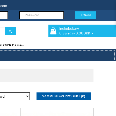
.com
Indkøbskurv
0 vare(r) - 0.00DKK
M 2026 Dame
SAMMENLIGN PRODUKT (0)