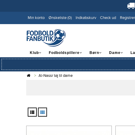
Min konto
Ønskeliste (0)
Indkøbskurv
Check ud
Registrer
Klub
Fodboldspillere
Børn
Dame
L
Al-Nassr tøj til dame