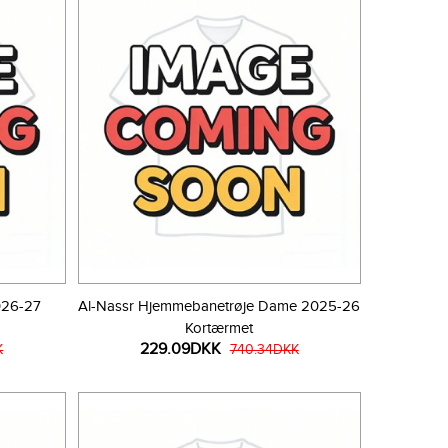
026-27
Al-Nassr Hjemmebanetrøje Dame 2025-26
Kortærmet
229.09DKK
K
740.34DKK