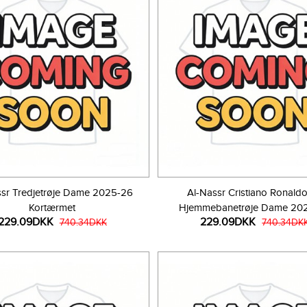
ssr Tredjetrøje Dame 2025-26
Al-Nassr Cristiano Ronald
Kortærmet
Hjemmebanetrøje Dame 20
229.09DKK
229.09DKK
740.34DKK
Kortærmet
740.34DK