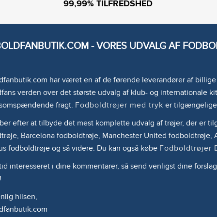
99,99% TILFREDSHED
OLDFANBUTIK.COM - VORES UDVALG AF FODBOL
fanbutik.com har været en af de førende leverandører af billig
fans verden over det største udvalg af klub- og internationale kit
somspændende fragt.
Fodboldtrøjer med tryk
er tilgængelige
ber efter at tilbyde det mest komplette udvalg af trøjer, der er 
trøje, Barcelona fodboldtrøje, Manchester United fodboldtrøje, A
us fodboldtrøje og så videre. Du kan også købe
Fodboldtrøjer 
ltid interesseret i dine kommentarer, så send venligst dine forslag
!
lig hilsen,
dfanbutik.com