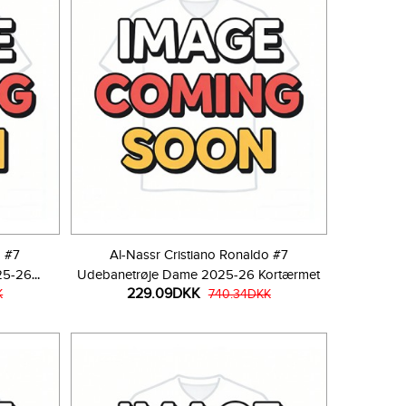
o #7
Al-Nassr Cristiano Ronaldo #7
25-26
Udebanetrøje Dame 2025-26 Kortærmet
229.09DKK
K
740.34DKK