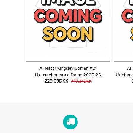
Al-Nassr Kingsley Coman #21
Al
Hjemmebanetrøje Dame 2025-26
Udebane
229.09DKK
Kortærmet
740.34DKK