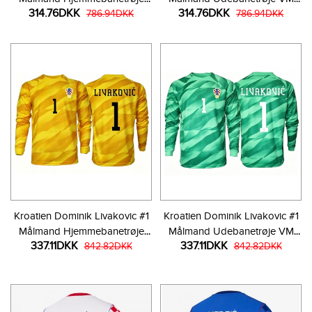
314.76DKK
314.76DKK
VM 2026 Kortærmet
786.94DKK
2026 Kortærmet
786.94DKK
Kroatien Dominik Livakovic #1
Kroatien Dominik Livakovic #1
Målmand Hjemmebanetrøje
Målmand Udebanetrøje VM
337.11DKK
337.11DKK
VM 2026 Langærmet
842.82DKK
2026 Langærmet
842.82DKK