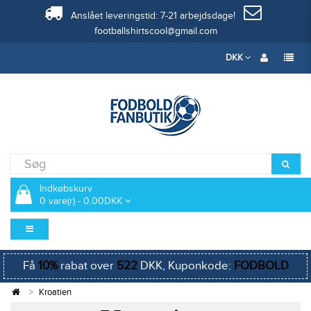
Anslået leveringstid: 7-21 arbejdsdage!
footballshirtscool@gmail.com
DKK
Indkøbskurv
0 vare(r) - 0.00DKK
Få
10%
rabat over
522
DKK, Kuponkode:
FODBOLD
Kroatien