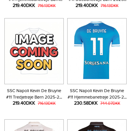
219.40DKK
219.40DKK
2025-26 Kortærmet (+ Korte
716.13DKK
26 Kortærmet (+ Korte bukser)
716.13DKK
bukser)
SSC Napoli Kevin De Bruyne
SSC Napoli Kevin De Bruyne
#11 Tredjetrøje Børn 2025-26
#11 Hjemmebanetrøje 2025-26
219.40DKK
230.58DKK
Kortærmet (+ Korte bukser)
716.13DKK
Kortærmet
744.07DKK