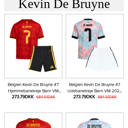
Kevin De Bruyne
Belgien Kevin De Bruyne #7
Belgien Kevin De Bruyne #7
Hjemmebanetrøje Børn VM
Udebanetrøje Børn VM 2026
273.79DKK
273.79DKK
2026 Kortærmet (+ Korte
684.51DKK
Kortærmet (+ Korte bukser)
684.51DKK
bukser)