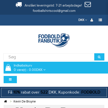
Anslået leveringstid: 7-21 arbejdsdage!
footballshirtscool@gmail.com
DKK
Indkøbskurv
0 vare(r) - 0.00DKK
Få
10%
rabat over
522
DKK, Kuponkode:
FODBOLD
Kevin De Bruyne