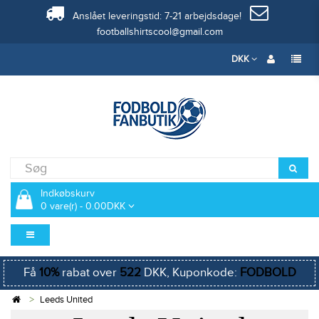
Anslået leveringstid: 7-21 arbejdsdage!
footballshirtscool@gmail.com
DKK
Indkøbskurv
0 vare(r) - 0.00DKK
Få
10%
rabat over
522
DKK, Kuponkode:
FODBOLD
Leeds United