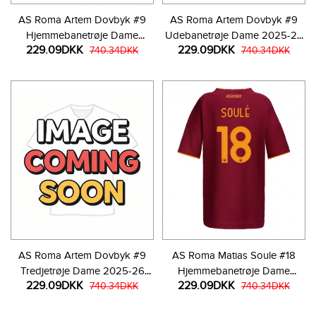
AS Roma Artem Dovbyk #9
AS Roma Artem Dovbyk #9
Hjemmebanetrøje Dame
Udebanetrøje Dame 2025-26
229.09DKK
229.09DKK
2025-26 Kortærmet
740.34DKK
Kortærmet
740.34DKK
AS Roma Artem Dovbyk #9
AS Roma Matias Soule #18
Tredjetrøje Dame 2025-26
Hjemmebanetrøje Dame
229.09DKK
229.09DKK
Kortærmet
740.34DKK
2025-26 Kortærmet
740.34DKK