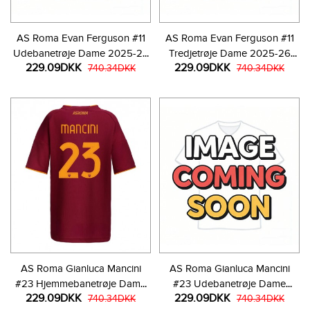
AS Roma Evan Ferguson #11
AS Roma Evan Ferguson #11
Udebanetrøje Dame 2025-26
Tredjetrøje Dame 2025-26
229.09DKK
229.09DKK
Kortærmet
740.34DKK
Kortærmet
740.34DKK
AS Roma Gianluca Mancini
AS Roma Gianluca Mancini
#23 Hjemmebanetrøje Dame
#23 Udebanetrøje Dame
229.09DKK
229.09DKK
2025-26 Kortærmet
740.34DKK
2025-26 Kortærmet
740.34DKK