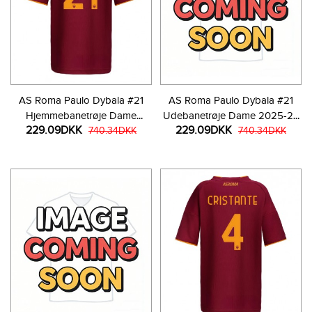
AS Roma Paulo Dybala #21
AS Roma Paulo Dybala #21
Hjemmebanetrøje Dame
Udebanetrøje Dame 2025-26
229.09DKK
229.09DKK
2025-26 Kortærmet
740.34DKK
Kortærmet
740.34DKK