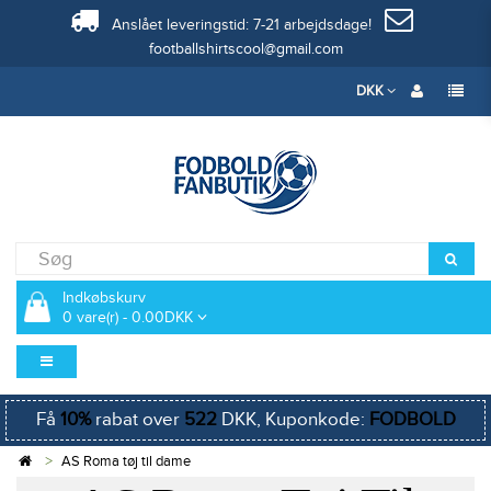
Anslået leveringstid: 7-21 arbejdsdage!
footballshirtscool@gmail.com
DKK
Indkøbskurv
0 vare(r) - 0.00DKK
Få
10%
rabat over
522
DKK, Kuponkode:
FODBOLD
AS Roma tøj til dame