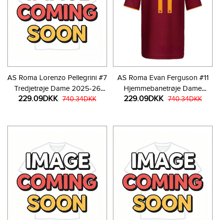
AS Roma Lorenzo Pellegrini #7
AS Roma Evan Ferguson #11
Tredjetrøje Dame 2025-26
Hjemmebanetrøje Dame
229.09DKK
229.09DKK
Kortærmet
740.34DKK
2025-26 Kortærmet
740.34DKK