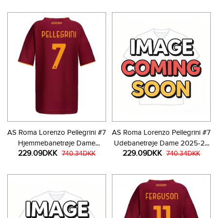
AS Roma Lorenzo Pellegrini #7
AS Roma Lorenzo Pellegrini #7
Hjemmebanetrøje Dame
Udebanetrøje Dame 2025-26
229.09DKK
229.09DKK
2025-26 Kortærmet
740.34DKK
Kortærmet
740.34DKK