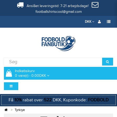
Anslået leveringstid: 7-21 arbejdsdage!
footballshirtscool@gmail.com
DKK
Indkøbskurv
0 vare(r) - 0.00DKK
Få
10%
rabat over
522
DKK, Kuponkode:
FODBOLD
Tyrkiye