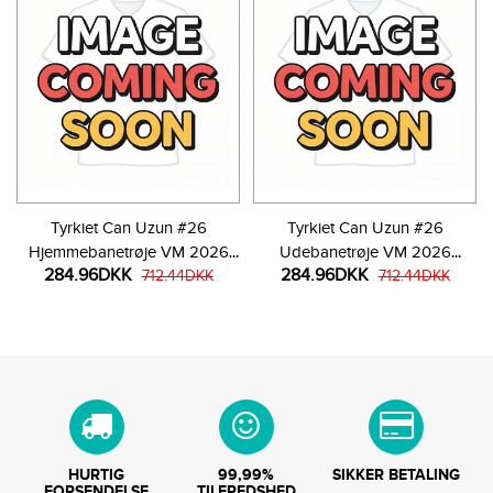
Tyrkiet Can Uzun #26
Tyrkiet Can Uzun #26
Hjemmebanetrøje VM 2026
Udebanetrøje VM 2026
284.96DKK
284.96DKK
Kortærmet
712.44DKK
Kortærmet
712.44DKK
HURTIG
99,99%
SIKKER BETALING
FORSENDELSE
TILFREDSHED