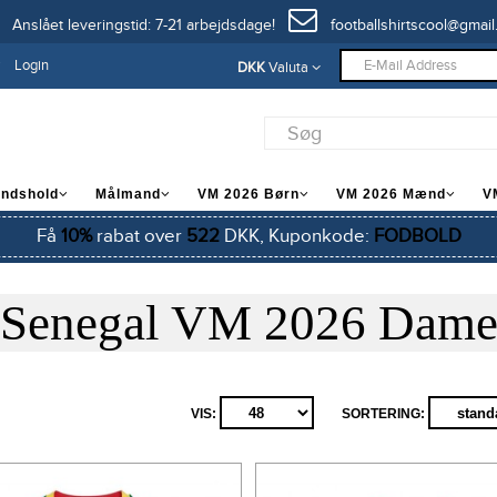
Anslået leveringstid: 7-21 arbejdsdage!
footballshirtscool@gmail
Login
DKK
Valuta
andshold
Målmand
VM 2026 Børn
VM 2026 Mænd
V
Få
10%
rabat over
522
DKK, Kuponkode:
FODBOLD
Senegal VM 2026 Dam
VIS:
SORTERING: