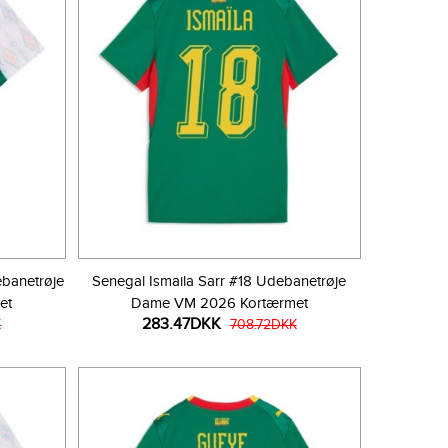
ebanetrøje
Senegal Ismaila Sarr #18 Udebanetrøje
et
Dame VM 2026 Kortærmet
283.47DKK
K
708.72DKK