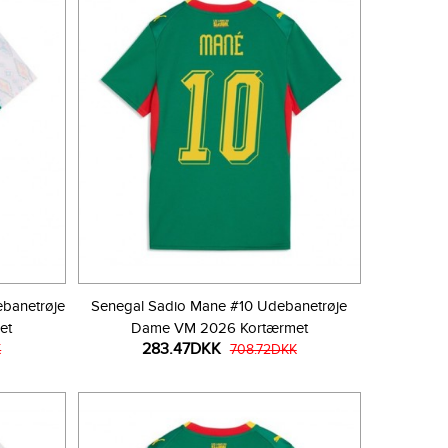
banetrøje
Senegal Sadio Mane #10 Udebanetrøje
et
Dame VM 2026 Kortærmet
283.47DKK
K
708.72DKK