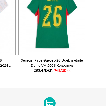
26
Senegal Pape Gueye #26 Udebanetrøje
 2026
Dame VM 2026 Kortærmet
283.47DKK
K
708.72DKK