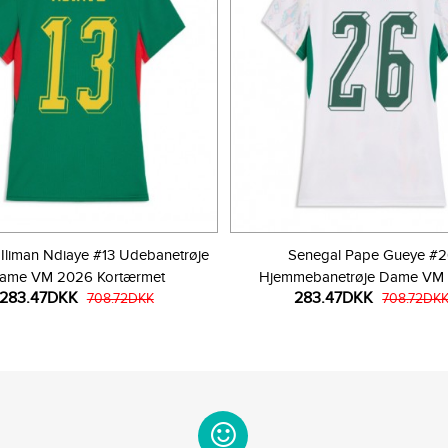
Iliman Ndiaye #13 Udebanetrøje
Senegal Pape Gueye #
ame VM 2026 Kortærmet
Hjemmebanetrøje Dame VM
283.47DKK
283.47DKK
708.72DKK
Kortærmet
708.72DK