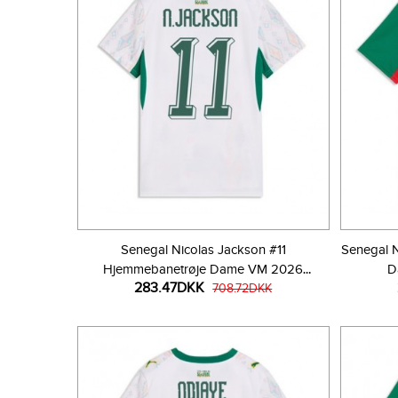
Senegal Nicolas Jackson #11
Senegal N
Hjemmebanetrøje Dame VM 2026
D
283.47DKK
Kortærmet
708.72DKK