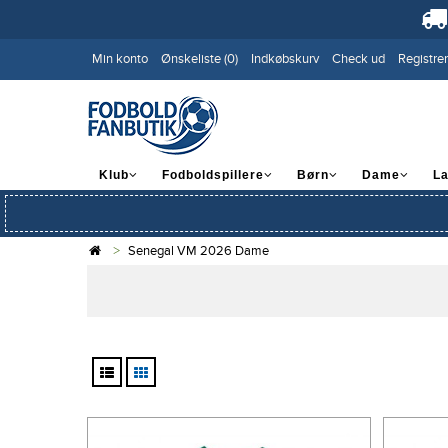
Min konto
Ønskeliste (0)
Indkøbskurv
Check ud
Registrer
Klub
Fodboldspillere
Børn
Dame
L
Senegal VM 2026 Dame