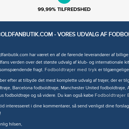
99,99% TILFREDSHED
OLDFANBUTIK.COM - VORES UDVALG AF FODBOL
fanbutik.com har været en af de førende leverandører af billig
fans verden over det største udvalg af klub- og internationale kit
somspændende fragt.
Fodboldtrøjer med tryk
er tilgængelige
ber efter at tilbyde det mest komplette udvalg af trøjer, der er 
trøje, Barcelona fodboldtrøje, Manchester United fodboldtrøje, A
us fodboldtrøje og så videre. Du kan også købe
Fodboldtrøjer 
ltid interesseret i dine kommentarer, så send venligst dine forslag
!
lig hilsen,