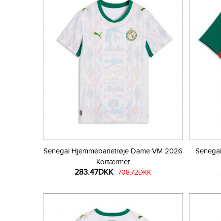
Senegal Hjemmebanetrøje Dame VM 2026
Senega
Kortærmet
283.47DKK
708.72DKK