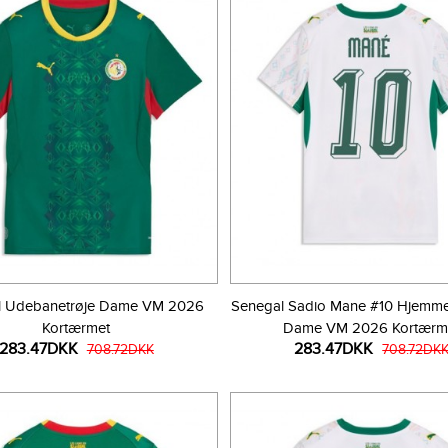
l Udebanetrøje Dame VM 2026
Senegal Sadio Mane #10 Hjemme
Kortærmet
Dame VM 2026 Kortærm
283.47DKK
283.47DKK
708.72DKK
708.72DK