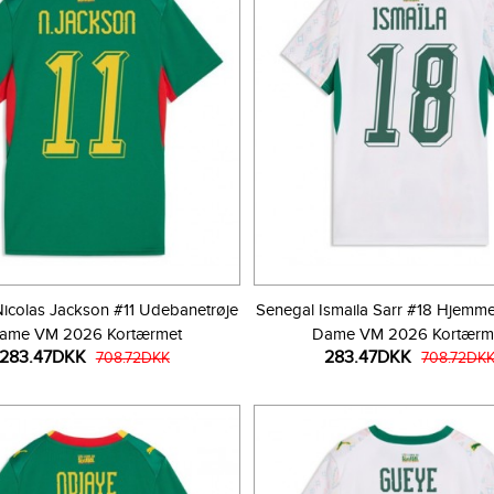
icolas Jackson #11 Udebanetrøje
Senegal Ismaila Sarr #18 Hjemm
ame VM 2026 Kortærmet
Dame VM 2026 Kortærm
283.47DKK
283.47DKK
708.72DKK
708.72DK