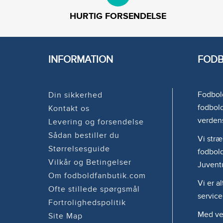
HURTIG FORSENDELSE
INFORMATION
FODB
Fodbold
Din sikkerhed
fodbold
Kontakt os
verden
Levering og forsendelse
Sådan bestiller du
Vi stræ
Størrelsesguide
fodbold
Vilkår og Betingelser
Juvent
Om fodboldfanbutik.com
Vi er a
Ofte stillede spørgsmål
service
Fortrolighedspolitik
Med ven
Site Map