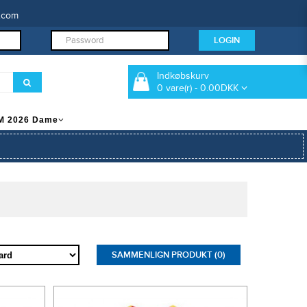
.com
Indkøbskurv
0 vare(r) - 0.00DKK
M 2026 Dame
e
SAMMENLIGN PRODUKT (0)