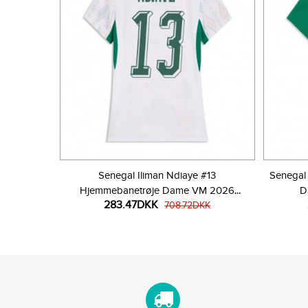
Senegal Iliman Ndiaye #13
Senegal 
Hjemmebanetrøje Dame VM 2026
D
283.47DKK
Kortærmet
708.72DKK