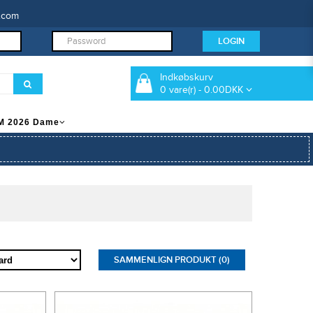
.com
Indkøbskurv
0 vare(r) - 0.00DKK
M 2026 Dame
SAMMENLIGN PRODUKT (0)