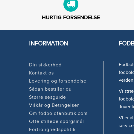
HURTIG FORSENDELSE
INFORMATION
FODB
Fodbold
Din sikkerhed
fodbold
Kontakt os
verden
Levering og forsendelse
Sådan bestiller du
Vi stræ
Størrelsesguide
fodbold
Vilkår og Betingelser
Juvent
Om fodboldfanbutik.com
Vi er a
Ofte stillede spørgsmål
service
Fortrolighedspolitik