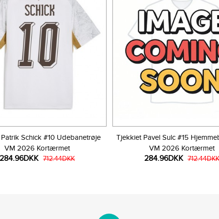
 Patrik Schick #10 Udebanetrøje
Tjekkiet Pavel Sulc #15 Hjemme
VM 2026 Kortærmet
VM 2026 Kortærmet
284.96DKK
284.96DKK
712.44DKK
712.44DK