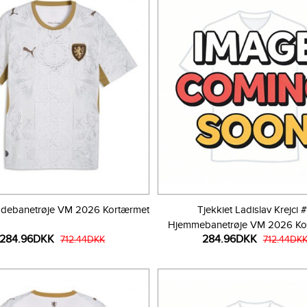
 Udebanetrøje VM 2026 Kortærmet
Tjekkiet Ladislav Krejci 
Hjemmebanetrøje VM 2026 Ko
284.96DKK
284.96DKK
712.44DKK
712.44DK