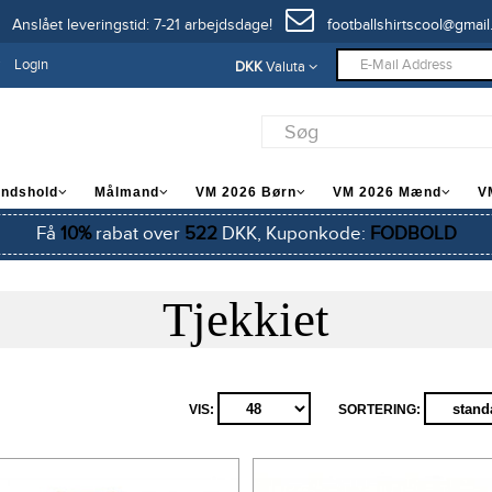
Anslået leveringstid: 7-21 arbejdsdage!
footballshirtscool@gmail
Login
DKK
Valuta
andshold
Målmand
VM 2026 Børn
VM 2026 Mænd
V
Få
10%
rabat over
522
DKK, Kuponkode:
FODBOLD
Tjekkiet
VIS:
SORTERING: