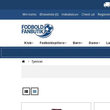
Min konto
Ønskeliste (0)
Indkøbskurv
Check ud
Registrer
Klub
Fodboldspillere
Børn
Dame
L
Tjekkiet