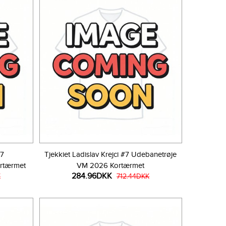
#7
Tjekkiet Ladislav Krejci #7 Udebanetrøje
rtærmet
VM 2026 Kortærmet
284.96DKK
K
712.44DKK