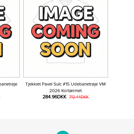
banetrøje
Tjekkiet Pavel Sulc #15 Udebanetrøje VM
2026 Kortærmet
284.96DKK
K
712.44DKK