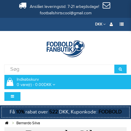
Anslået leveringstid: 7-21 arbejdsdage!
footballshirtscool@gmail.com
DKK
Indkøbskurv
0 vare(r) - 0.00DKK
Få
10%
rabat over
522
DKK, Kuponkode:
FODBOLD
Bernardo Silva