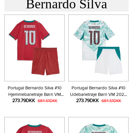
Bernardo Silva
Portugal Bernardo Silva #10
Portugal Bernardo Silva #10
Hjemmebanetrøje Børn VM
Udebanetrøje Børn VM 2026
273.79DKK
273.79DKK
2026 Kortærmet (+ Korte
684.51DKK
Kortærmet (+ Korte bukser)
684.51DKK
bukser)