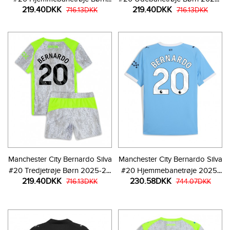
219.40DKK
219.40DKK
2025-26 Kortærmet (+ Korte
716.13DKK
26 Kortærmet (+ Korte bukser)
716.13DKK
bukser)
Manchester City Bernardo Silva
Manchester City Bernardo Silva
#20 Tredjetrøje Børn 2025-26
#20 Hjemmebanetrøje 2025-
219.40DKK
230.58DKK
Kortærmet (+ Korte bukser)
716.13DKK
26 Kortærmet
744.07DKK