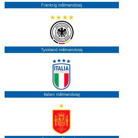
Frankrig målmandstøj
Tyskland målmandstøj
Italien målmandstøj