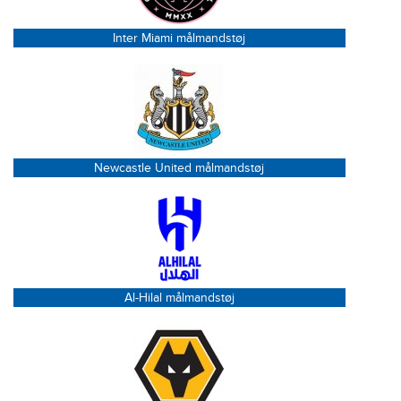
Inter Miami målmandstøj
Newcastle United målmandstøj
Al-Hilal målmandstøj