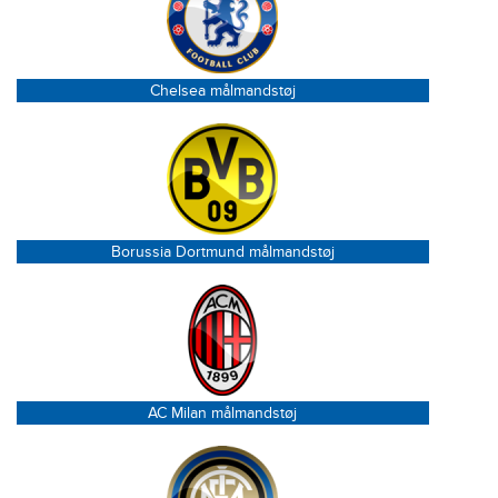
Chelsea målmandstøj
Borussia Dortmund målmandstøj
AC Milan målmandstøj