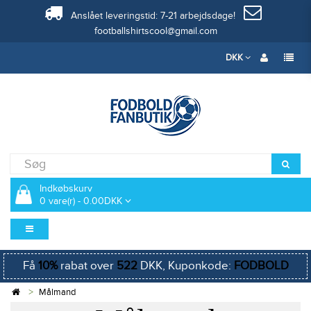
Anslået leveringstid: 7-21 arbejdsdage!
footballshirtscool@gmail.com
DKK
Indkøbskurv
0 vare(r) - 0.00DKK
Få
10%
rabat over
522
DKK, Kuponkode:
FODBOLD
Målmand