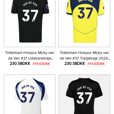
Tottenham Hotspur Micky van
Tottenham Hotspur Micky van
de Ven #37 Udebanetrøje
de Ven #37 Tredjetrøje 2025-
230.58DKK
230.58DKK
2025-26 Kortærmet
744.07DKK
26 Kortærmet
744.07DKK