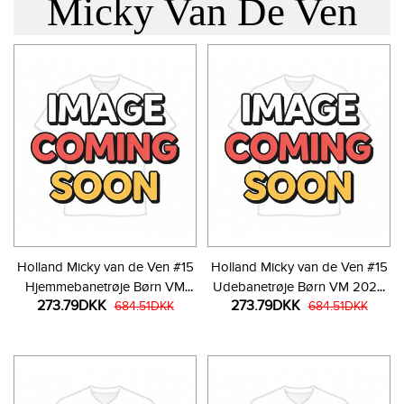
Micky Van De Ven
Holland Micky van de Ven #15
Holland Micky van de Ven #15
Hjemmebanetrøje Børn VM
Udebanetrøje Børn VM 2026
273.79DKK
273.79DKK
2026 Kortærmet (+ Korte
684.51DKK
Kortærmet (+ Korte bukser)
684.51DKK
bukser)