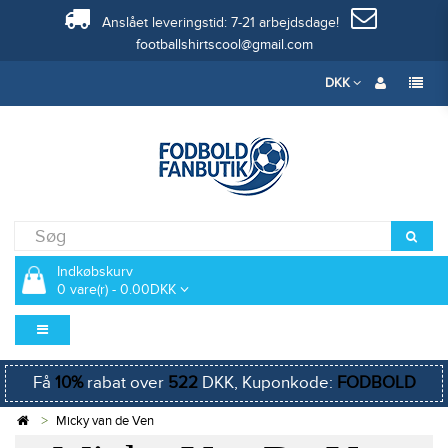
Anslået leveringstid: 7-21 arbejdsdage!
footballshirtscool@gmail.com
DKK
Indkøbskurv
0 vare(r) - 0.00DKK
Få
10%
rabat over
522
DKK, Kuponkode:
FODBOLD
Micky van de Ven