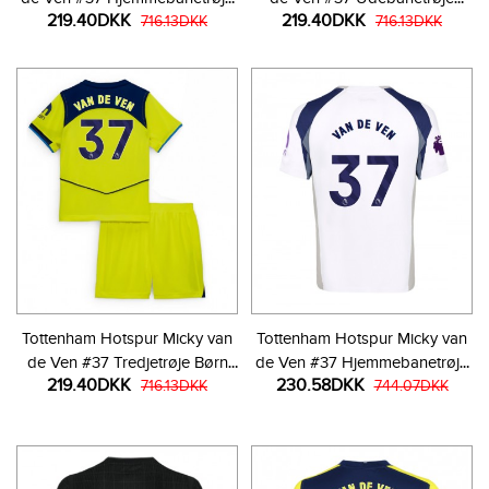
219.40DKK
219.40DKK
Børn 2025-26 Kortærmet (+
716.13DKK
Børn 2025-26 Kortærmet (+
716.13DKK
Korte bukser)
Korte bukser)
Tottenham Hotspur Micky van
Tottenham Hotspur Micky van
de Ven #37 Tredjetrøje Børn
de Ven #37 Hjemmebanetrøje
219.40DKK
230.58DKK
2025-26 Kortærmet (+ Korte
716.13DKK
2025-26 Kortærmet
744.07DKK
bukser)