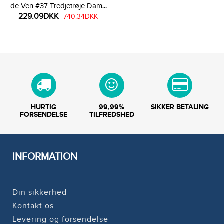
de Ven #37 Tredjetrøje Dame
229.09DKK
2025-26 Kortærmet
740.34DKK
HURTIG
99,99%
SIKKER BETALING
FORSENDELSE
TILFREDSHED
INFORMATION
Din sikkerhed
Kontakt os
Levering og forsendelse