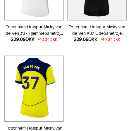
Tottenham Hotspur Micky van
Tottenham Hotspur Micky van
de Ven #37 Hjemmebanetrøje
de Ven #37 Udebanetrøje
229.09DKK
229.09DKK
Dame 2025-26 Kortærmet
740.34DKK
Dame 2025-26 Kortærmet
740.34DKK
Tottenham Hotspur Micky van