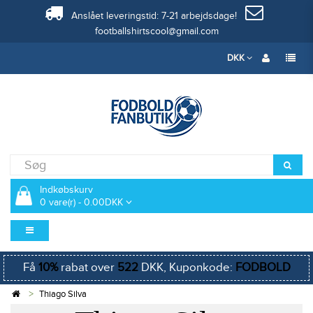
Anslået leveringstid: 7-21 arbejdsdage!
footballshirtscool@gmail.com
DKK
Indkøbskurv
0 vare(r) - 0.00DKK
Få
10%
rabat over
522
DKK, Kuponkode:
FODBOLD
Thiago Silva