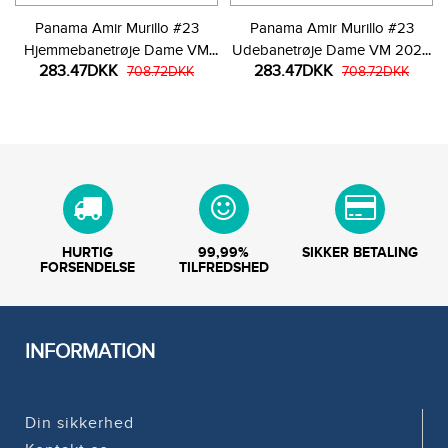
Panama Amir Murillo #23
Panama Amir Murillo #23
Hjemmebanetrøje Dame VM
Udebanetrøje Dame VM 2026
283.47DKK
283.47DKK
2026 Kortærmet
708.72DKK
Kortærmet
708.72DKK
HURTIG
99,99%
SIKKER BETALING
FORSENDELSE
TILFREDSHED
INFORMATION
Din sikkerhed