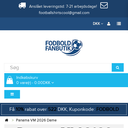
Anslået leveringstid: 7-21 arbejdsdage!
footballshirtscool@gmail.com
DKK
Indkøbskurv
0 vare(r) - 0.00DKK
Få
10%
rabat over
522
DKK, Kuponkode:
FODBOLD
Panama VM 2026 Dame