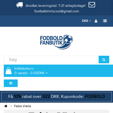
Anslået leveringstid: 7-21 arbejdsdage!
footballshirtscool@gmail.com
DKK
Indkøbskurv
0 vare(r) - 0.00DKK
Få
10%
rabat over
522
DKK, Kuponkode:
FODBOLD
Fabio Vieira