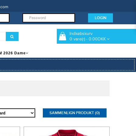
.com
Indkøbskurv
0 vare(r) - 0.00DKK
M 2026 Dame
SAMMENLIGN PRODUKT (0)