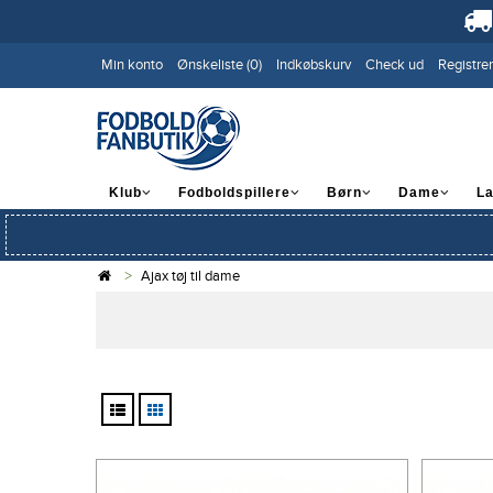
Min konto
Ønskeliste (0)
Indkøbskurv
Check ud
Registrer
Klub
Fodboldspillere
Børn
Dame
L
Ajax tøj til dame