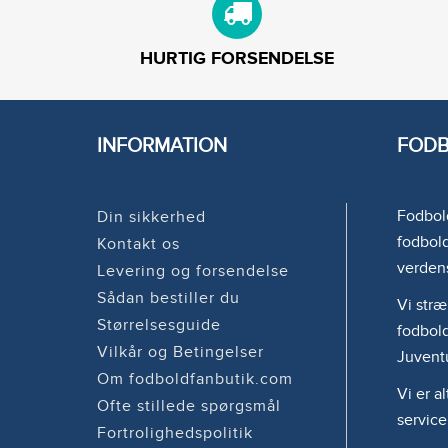
HURTIG FORSENDELSE
INFORMATION
FODB
Fodbold
Din sikkerhed
fodbold
Kontakt os
verden
Levering og forsendelse
Sådan bestiller du
Vi stræ
Størrelsesguide
fodbold
Vilkår og Betingelser
Juvent
Om fodboldfanbutik.com
Vi er a
Ofte stillede spørgsmål
service
Fortrolighedspolitik