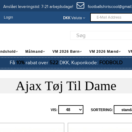
Anslået leveringstid: 7-21 arbejdsdage!
footballshirtscool@gmail
Login
DKK
Valuta
andshold
Målmand
VM 2026 Børn
VM 2026 Mænd
V
Få
10%
rabat over
522
DKK, Kuponkode:
FODBOLD
Ajax Tøj Til Dame
VIS:
SORTERING: