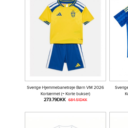
Sverige Hjemmebanetrøje Børn VM 2026
Sverig
Kortærmet (+ Korte bukser)
K
273.79DKK
684.51DKK