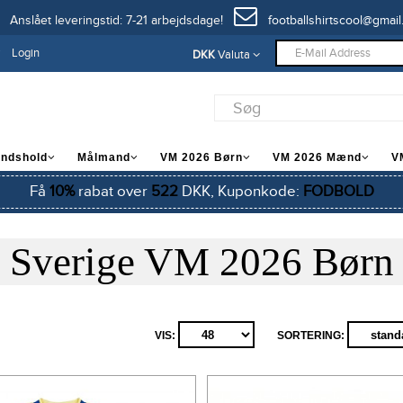
Anslået leveringstid: 7-21 arbejdsdage!
footballshirtscool@gmail
Login
DKK
Valuta
andshold
Målmand
VM 2026 Børn
VM 2026 Mænd
V
Få
10%
rabat over
522
DKK, Kuponkode:
FODBOLD
Sverige VM 2026 Børn
VIS:
SORTERING: