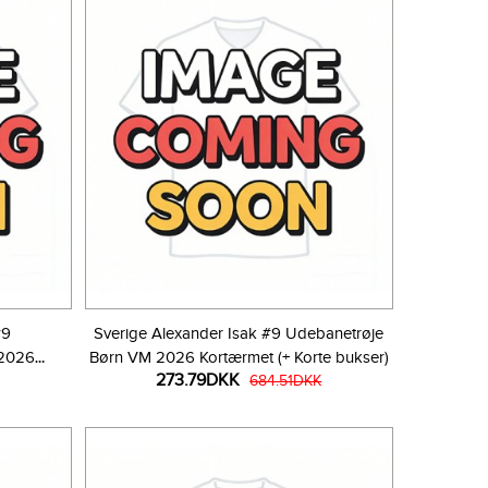
#9
Sverige Alexander Isak #9 Udebanetrøje
 2026
Børn VM 2026 Kortærmet (+ Korte bukser)
273.79DKK
r)
684.51DKK