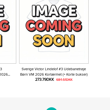
#3
Sverige Victor Lindelof #3 Udebanetrøje
 2026
Børn VM 2026 Kortærmet (+ Korte bukser)
273.79DKK
r)
684.51DKK