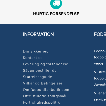
HURTIG FORSENDELSE
INFORMATION
FODB
Fodbold
Din sikkerhed
fodbold
Kontakt os
verden
Levering og forsendelse
Sådan bestiller du
Vi stræ
Størrelsesguide
fodbold
Vilkår og Betingelser
Juvent
Om fodboldfanbutik.com
Vi er a
Ofte stillede spørgsmål
service
Fortrolighedspolitik