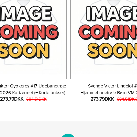
iktor Gyokeres #17 Udebanetrøje
Sverige Victor Lindelof 
2026 Kortærmet (+ Korte bukser)
Hjemmebanetrøje Børn VM
273.79DKK
273.79DKK
684.51DKK
Kortærmet (+ Korte bukse
684.51DKK