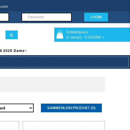
.com
Indkøbskurv
0 vare(r) - 0.00DKK
M 2026 Dame
SAMMENLIGN PRODUKT (0)