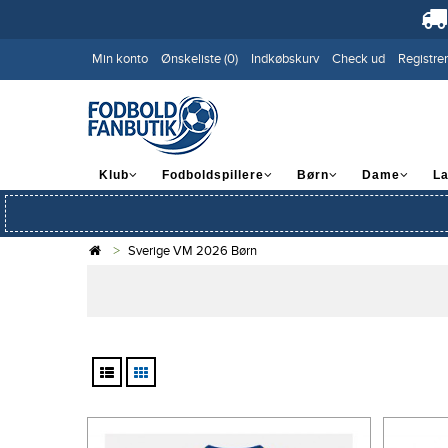
Min konto
Ønskeliste (0)
Indkøbskurv
Check ud
Registrer
Klub
Fodboldspillere
Børn
Dame
L
Sverige VM 2026 Børn