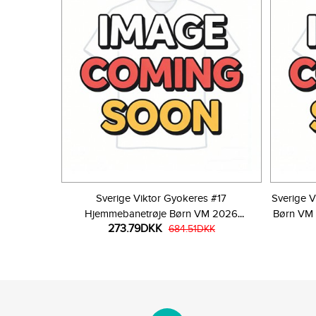
Sverige Viktor Gyokeres #17
Sverige V
Hjemmebanetrøje Børn VM 2026
Børn VM 
273.79DKK
Kortærmet (+ Korte bukser)
684.51DKK