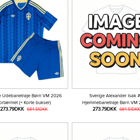
e Udebanetrøje Børn VM 2026
Sverige Alexander Isak 
ortærmet (+ Korte bukser)
Hjemmebanetrøje Børn VM
273.79DKK
273.79DKK
684.51DKK
Kortærmet (+ Korte bukse
684.51DKK