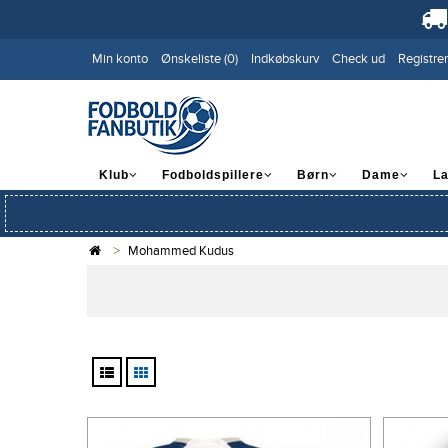
Min konto
Ønskeliste (0)
Indkøbskurv
Check ud
Registrer
Klub
Fodboldspillere
Børn
Dame
L
Mohammed Kudus