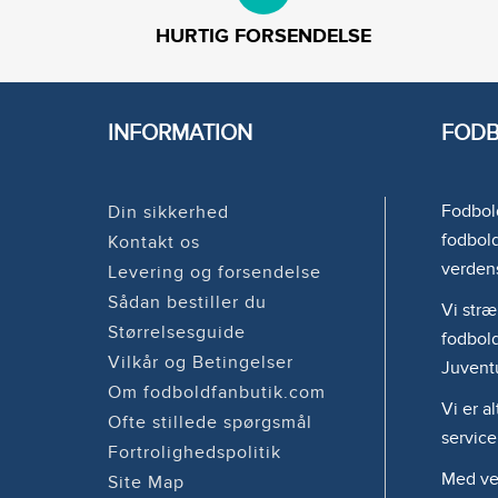
HURTIG FORSENDELSE
INFORMATION
FODB
Fodbold
Din sikkerhed
fodbold
Kontakt os
verden
Levering og forsendelse
Sådan bestiller du
Vi stræ
Størrelsesguide
fodbold
Vilkår og Betingelser
Juvent
Om fodboldfanbutik.com
Vi er a
Ofte stillede spørgsmål
service
Fortrolighedspolitik
Med ven
Site Map