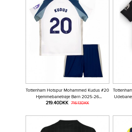
Tottenham Hotspur Mohammed Kudus #20
Tottenha
Hjemmebanetrøje Børn 2025-26
Udebanet
219.40DKK
Kortærmet (+ Korte bukser)
716.13DKK