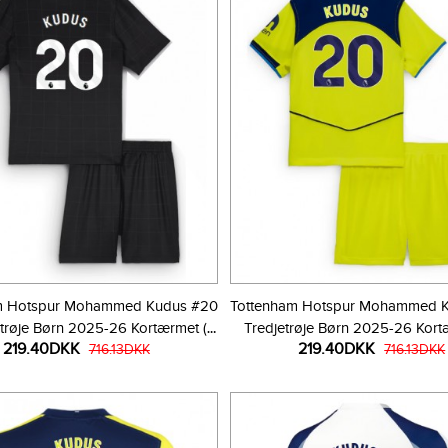
m Hotspur Mohammed Kudus #20
Tottenham Hotspur Mohammed 
røje Børn 2025-26 Kortærmet (+
Tredjetrøje Børn 2025-26 Kort
219.40DKK
219.40DKK
Korte bukser)
716.13DKK
Korte bukser)
716.13DKK