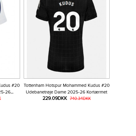
Kudus #20
Tottenham Hotspur Mohammed Kudus #20
25-26
Udebanetrøje Dame 2025-26 Kortærmet
229.09DKK
K
740.34DKK