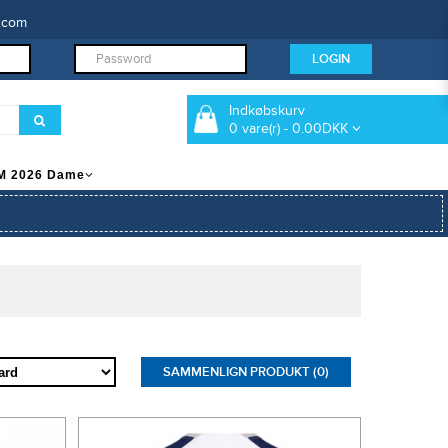
.com
Indkøbskurv
0 vare(r) - 0.00DKK
M 2026 Dame
SAMMENLIGN PRODUKT (0)