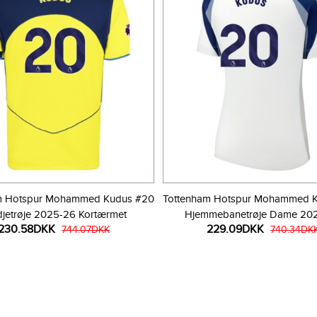
m Hotspur Mohammed Kudus #20
Tottenham Hotspur Mohammed 
djetrøje 2025-26 Kortærmet
Hjemmebanetrøje Dame 20
230.58DKK
229.09DKK
744.07DKK
Kortærmet
740.34DK