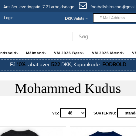
Anslået leveringstid: 7-21 arbejdsdage!
footballshirtscool@gmail
Login
DKK
Valuta
andshold
Målmand
VM 2026 Børn
VM 2026 Mænd
V
Få
10%
rabat over
522
DKK, Kuponkode:
FODBOLD
Mohammed Kudus
VIS:
SORTERING: