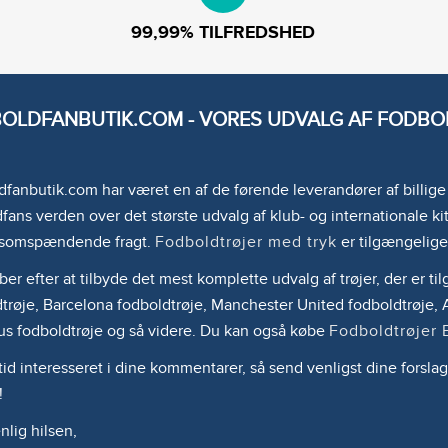
99,99% TILFREDSHED
OLDFANBUTIK.COM - VORES UDVALG AF FODBOL
fanbutik.com har været en af de førende leverandører af billig
fans verden over det største udvalg af klub- og internationale kit
somspændende fragt.
Fodboldtrøjer med tryk
er tilgængelige
ber efter at tilbyde det mest komplette udvalg af trøjer, der er 
trøje, Barcelona fodboldtrøje, Manchester United fodboldtrøje, A
us fodboldtrøje og så videre. Du kan også købe
Fodboldtrøjer 
ltid interesseret i dine kommentarer, så send venligst dine forslag
!
lig hilsen,