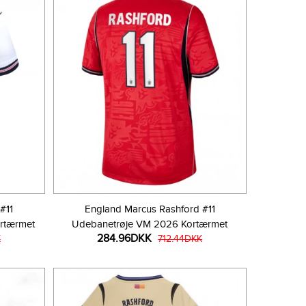
#11
England Marcus Rashford #11
rtærmet
Udebanetrøje VM 2026 Kortærmet
284.96DKK
K
712.44DKK