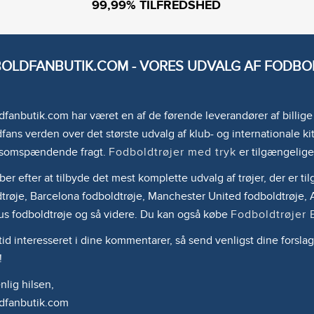
99,99% TILFREDSHED
OLDFANBUTIK.COM - VORES UDVALG AF FODBOL
fanbutik.com har været en af de førende leverandører af billig
fans verden over det største udvalg af klub- og internationale kit
somspændende fragt.
Fodboldtrøjer med tryk
er tilgængelige
ber efter at tilbyde det mest komplette udvalg af trøjer, der er 
trøje, Barcelona fodboldtrøje, Manchester United fodboldtrøje, A
us fodboldtrøje og så videre. Du kan også købe
Fodboldtrøjer 
ltid interesseret i dine kommentarer, så send venligst dine forslag
!
lig hilsen,
dfanbutik.com