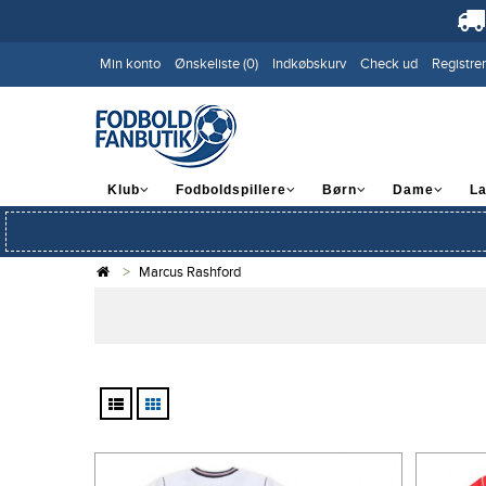
Min konto
Ønskeliste (0)
Indkøbskurv
Check ud
Registrer
Klub
Fodboldspillere
Børn
Dame
L
Marcus Rashford