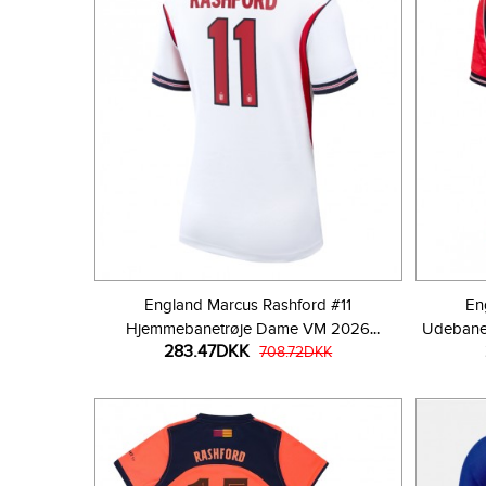
England Marcus Rashford #11
En
Hjemmebanetrøje Dame VM 2026
Udebane
283.47DKK
Kortærmet
708.72DKK