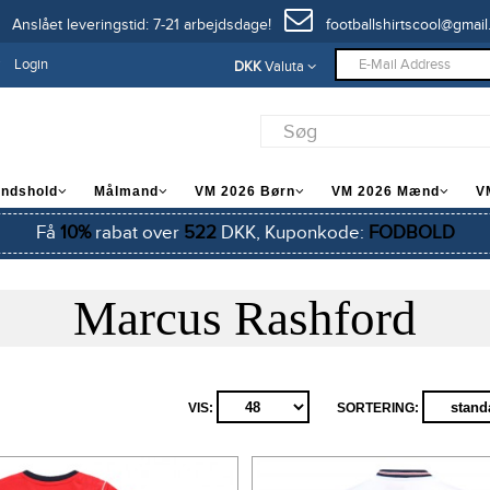
Anslået leveringstid: 7-21 arbejdsdage!
footballshirtscool@gmail
Login
DKK
Valuta
andshold
Målmand
VM 2026 Børn
VM 2026 Mænd
V
Få
10%
rabat over
522
DKK, Kuponkode:
FODBOLD
Marcus Rashford
VIS:
SORTERING: