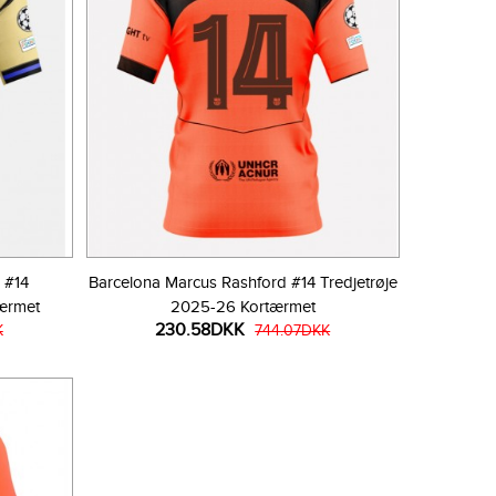
 #14
Barcelona Marcus Rashford #14 Tredjetrøje
ærmet
2025-26 Kortærmet
230.58DKK
K
744.07DKK