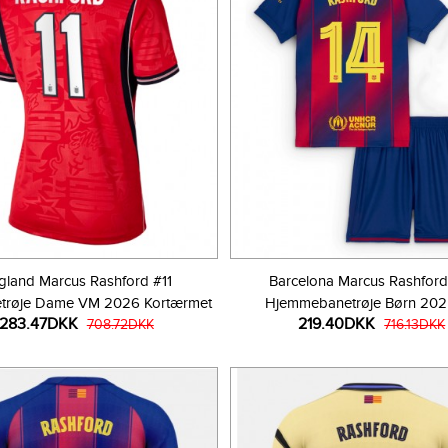
gland Marcus Rashford #11
Barcelona Marcus Rashford
trøje Dame VM 2026 Kortærmet
Hjemmebanetrøje Børn 20
283.47DKK
219.40DKK
708.72DKK
Kortærmet (+ Korte bukse
716.13DKK