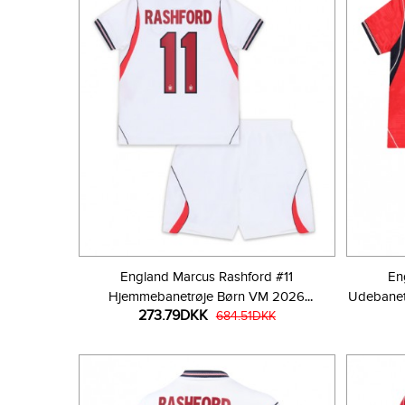
England Marcus Rashford #11
En
Hjemmebanetrøje Børn VM 2026
Udebanet
273.79DKK
Kortærmet (+ Korte bukser)
684.51DKK