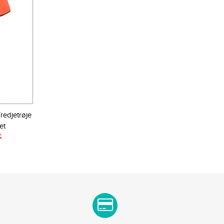
redjetrøje
et
K