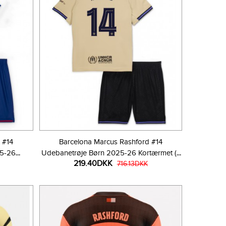
 #14
Barcelona Marcus Rashford #14
25-26
Udebanetrøje Børn 2025-26 Kortærmet (+
219.40DKK
r)
Korte bukser)
716.13DKK