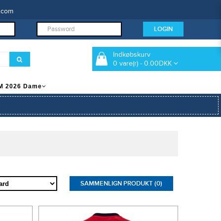
.com
Indkøbskurv
0 vare(r) - 0.00DKK
M 2026 Dame
SAMMENLIGN PRODUKT (0)