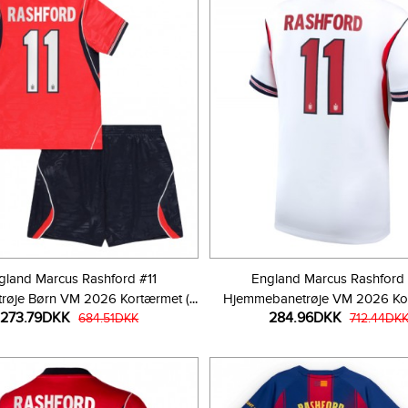
gland Marcus Rashford #11
England Marcus Rashford 
røje Børn VM 2026 Kortærmet (+
Hjemmebanetrøje VM 2026 Ko
273.79DKK
284.96DKK
Korte bukser)
684.51DKK
712.44DK