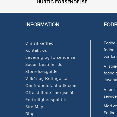
HURTIG FORSENDELSE
INFORMATION
FODB
Fodbold
Din sikkerhed
fodbold
Kontakt os
verden
Levering og forsendelse
Sådan bestiller du
Vi stræ
Størrelsesguide
fodbold
Vilkår og Betingelser
Juvent
Om fodboldfanbutik.com
Vi er a
Ofte stillede spørgsmål
service
Fortrolighedspolitik
Med ven
Site Map
Fodbol
Blog