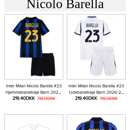
Nicolo Barella
Inter Milan Nicolo Barella #23
Inter Milan Nicolo Barella #23
Hjemmebanetrøje Børn 2026-
Udebanetrøje Børn 2026-27
219.40DKK
219.40DKK
27 Kortærmet (+ Korte bukser)
716.13DKK
Kortærmet (+ Korte bukser)
716.13DKK