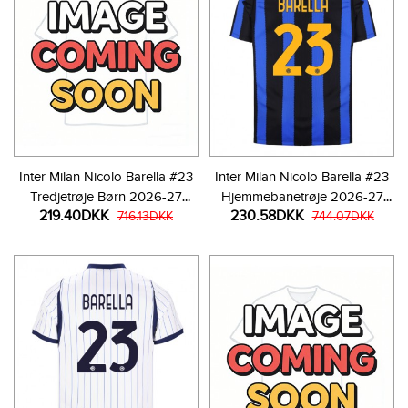
Inter Milan Nicolo Barella #23
Inter Milan Nicolo Barella #23
Tredjetrøje Børn 2026-27
Hjemmebanetrøje 2026-27
219.40DKK
230.58DKK
Kortærmet (+ Korte bukser)
716.13DKK
Kortærmet
744.07DKK