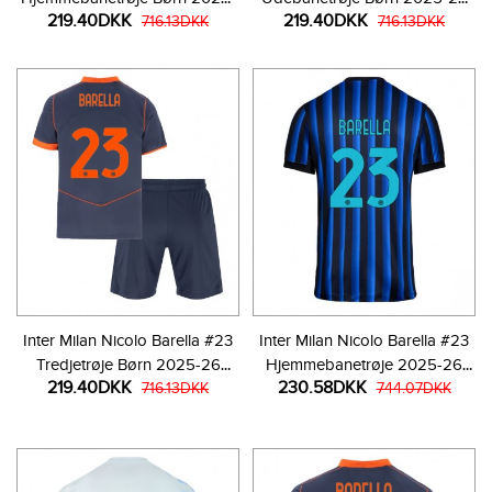
219.40DKK
219.40DKK
26 Kortærmet (+ Korte bukser)
716.13DKK
Kortærmet (+ Korte bukser)
716.13DKK
Inter Milan Nicolo Barella #23
Inter Milan Nicolo Barella #23
Tredjetrøje Børn 2025-26
Hjemmebanetrøje 2025-26
219.40DKK
230.58DKK
Kortærmet (+ Korte bukser)
716.13DKK
Kortærmet
744.07DKK