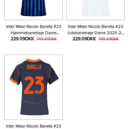
Inter Milan Nicolo Barella #23
Inter Milan Nicolo Barella #23
Hjemmebanetrøje Dame
Udebanetrøje Dame 2025-26
229.09DKK
229.09DKK
2025-26 Kortærmet
740.34DKK
Kortærmet
740.34DKK
Inter Milan Nicolo Barella #23