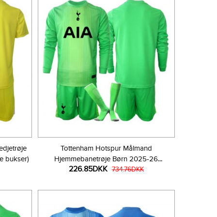
djetrøje
Tottenham Hotspur Målmand
e bukser)
Hjemmebanetrøje Børn 2025-26
226.85DKK
Langærmet (+ Korte bukser)
734.76DKK