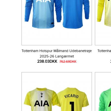
Tottenham Hotspur Målmand Udebanetrøje
Tottenh
2025-26 Langærmet
238.03DKK
762.69DKK