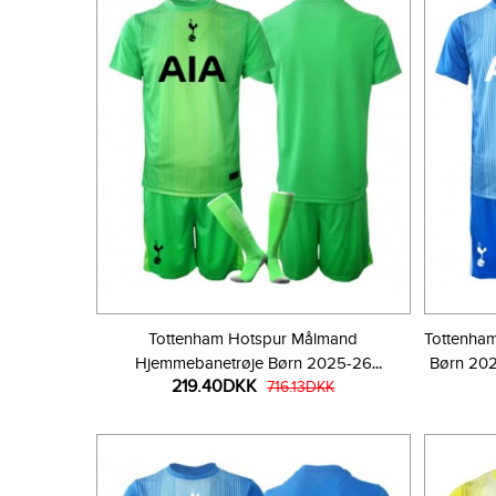
Tottenham Hotspur Målmand
Tottenha
Hjemmebanetrøje Børn 2025-26
Børn 202
219.40DKK
Kortærmet (+ Korte bukser)
716.13DKK