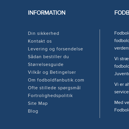
INFORMATION
FODB
Fodbold
Din sikkerhed
fodbold
Kontakt os
verden
Levering og forsendelse
Sådan bestiller du
Vi stræ
Størrelsesguide
fodbold
Vilkår og Betingelser
Juvent
Om fodboldfanbutik.com
Vi er a
Ofte stillede spørgsmål
service
Fortrolighedspolitik
Med ven
Site Map
Fodbol
Blog