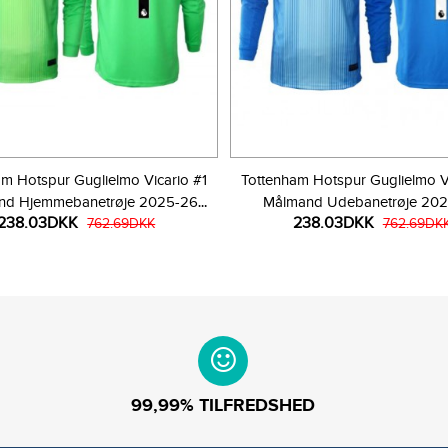
am Hotspur Guglielmo Vicario #1
Tottenham Hotspur Guglielmo Vi
nd Hjemmebanetrøje 2025-26
Målmand Udebanetrøje 20
238.03DKK
238.03DKK
Langærmet
762.69DKK
Langærmet
762.69DK
99,99% TILFREDSHED