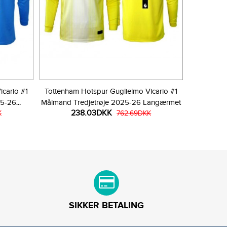
cario #1
Tottenham Hotspur Guglielmo Vicario #1
25-26
Målmand Tredjetrøje 2025-26 Langærmet
238.03DKK
K
762.69DKK
SIKKER BETALING