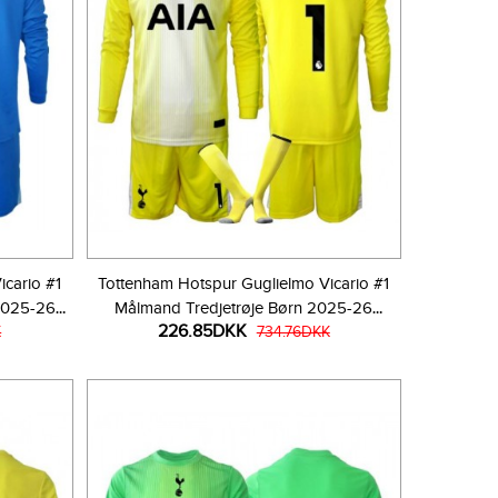
cario #1
Tottenham Hotspur Guglielmo Vicario #1
2025-26
Målmand Tredjetrøje Børn 2025-26
226.85DKK
er)
K
Langærmet (+ Korte bukser)
734.76DKK