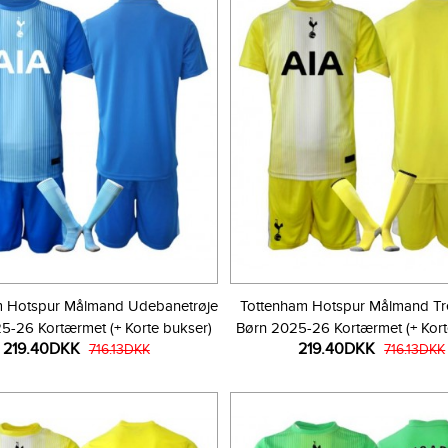
m Hotspur Målmand Udebanetrøje
Tottenham Hotspur Målmand Tre
5-26 Kortærmet (+ Korte bukser)
Børn 2025-26 Kortærmet (+ Kort
219.40DKK
219.40DKK
716.13DKK
716.13DKK