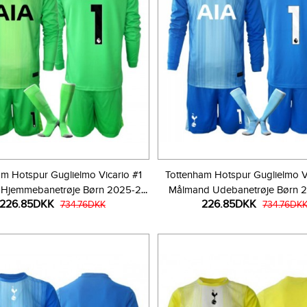
am Hotspur Guglielmo Vicario #1
Tottenham Hotspur Guglielmo Vi
Hjemmebanetrøje Børn 2025-26
Målmand Udebanetrøje Børn 
226.85DKK
226.85DKK
ngærmet (+ Korte bukser)
734.76DKK
Langærmet (+ Korte buks
734.76DK