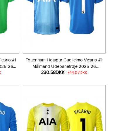
cario #1
Tottenham Hotspur Guglielmo Vicario #1
025-26
Målmand Udebanetrøje 2025-26
230.58DKK
K
Kortærmet
744.07DKK