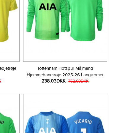
djetrøje
Tottenham Hotspur Målmand
Hjemmebanetrøje 2025-26 Langærmet
238.03DKK
K
762.69DKK