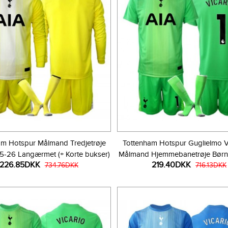
am Hotspur Målmand Tredjetrøje
Tottenham Hotspur Guglielmo Vi
5-26 Langærmet (+ Korte bukser)
Målmand Hjemmebanetrøje Bør
226.85DKK
219.40DKK
734.76DKK
Kortærmet (+ Korte bukse
716.13DKK