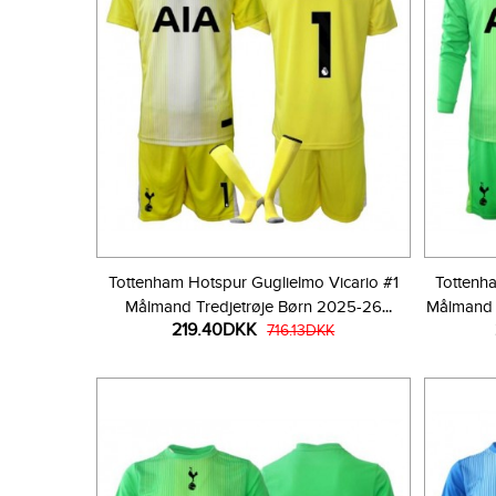
Tottenham Hotspur Guglielmo Vicario #1
Tottenh
Målmand Tredjetrøje Børn 2025-26
Målmand 
219.40DKK
Kortærmet (+ Korte bukser)
716.13DKK
La