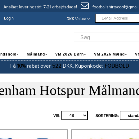
Anslået leveringstid: 7-21 arbejdsdage!
footballshirtscool@gmail
Login
DKK
Valuta
andshold
Målmand
VM 2026 Børn
VM 2026 Mænd
V
Få
10%
rabat over
522
DKK, Kuponkode:
FODBOLD
tenham Hotspur Målmand
VIS:
SORTERING: