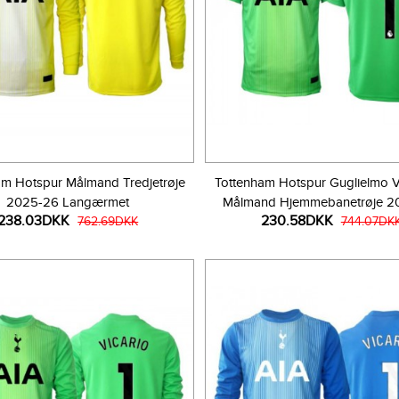
am Hotspur Målmand Tredjetrøje
Tottenham Hotspur Guglielmo Vi
2025-26 Langærmet
Målmand Hjemmebanetrøje 2
238.03DKK
230.58DKK
762.69DKK
Kortærmet
744.07DK