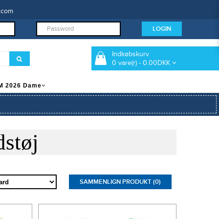
.com
Indkøbskurv
0 vare(r) - 0.00DKK
M 2026 Dame
støj
SAMMENLIGN PRODUKT (0)