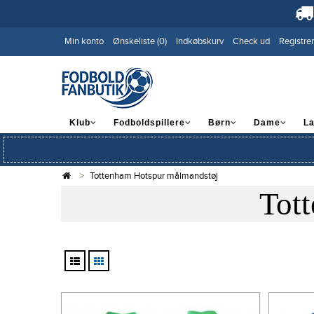
Min konto
Ønskeliste (0)
Indkøbskurv
Check ud
Registrer
Klub
Fodboldspillere
Børn
Dame
L
Tottenham Hotspur målmandstøj
Tot