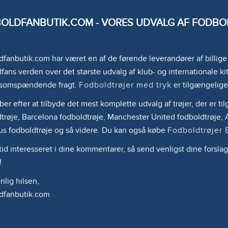
OLDFANBUTIK.COM - VORES UDVALG AF FODBOL
fanbutik.com har været en af de førende leverandører af billig
fans verden over det største udvalg af klub- og internationale kit
somspændende fragt.
Fodboldtrøjer med tryk
er tilgængelige
ber efter at tilbyde det mest komplette udvalg af trøjer, der er 
trøje, Barcelona fodboldtrøje, Manchester United fodboldtrøje, A
us fodboldtrøje og så videre. Du kan også købe
Fodboldtrøjer 
ltid interesseret i dine kommentarer, så send venligst dine forslag
!
lig hilsen,
dfanbutik.com