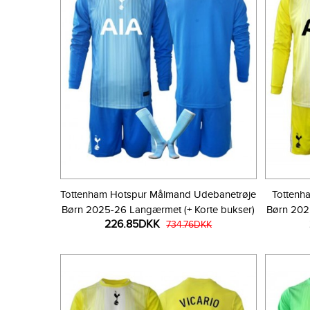
Tottenham Hotspur Målmand Udebanetrøje
Tottenh
Børn 2025-26 Langærmet (+ Korte bukser)
Børn 202
226.85DKK
734.76DKK