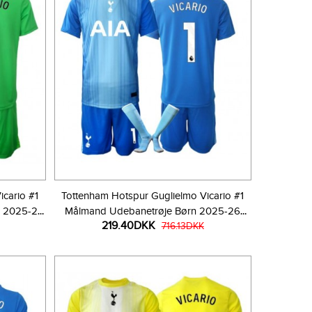
cario #1
Tottenham Hotspur Guglielmo Vicario #1
n 2025-26
Målmand Udebanetrøje Børn 2025-26
219.40DKK
r)
Kortærmet (+ Korte bukser)
716.13DKK