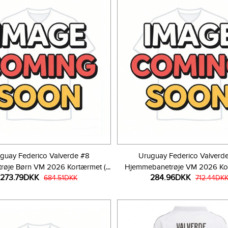
guay Federico Valverde #8
Uruguay Federico Valverd
røje Børn VM 2026 Kortærmet (+
Hjemmebanetrøje VM 2026 Ko
273.79DKK
284.96DKK
Korte bukser)
684.51DKK
712.44DK