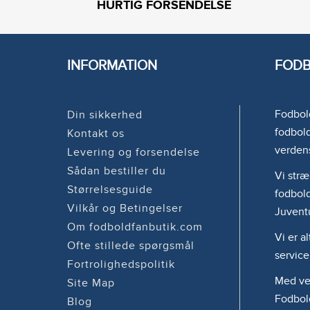
HURTIG FORSENDELSE
INFORMATION
FODB
Fodbold
Din sikkerhed
fodbold
Kontakt os
verden
Levering og forsendelse
Sådan bestiller du
Vi stræ
Størrelsesguide
fodbold
Vilkår og Betingelser
Juvent
Om fodboldfanbutik.com
Vi er a
Ofte stillede spørgsmål
service
Fortrolighedspolitik
Med ven
Site Map
Fodbol
Blog