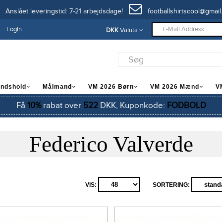
Anslået leveringstid: 7-21 arbejdsdage!
footballshirtscool@gmail
Login
DKK
Valuta
andshold
Målmand
VM 2026 Børn
VM 2026 Mænd
V
Få
10%
rabat over
522
DKK, Kuponkode:
FODBOLD
Federico Valverde
VIS:
SORTERING: