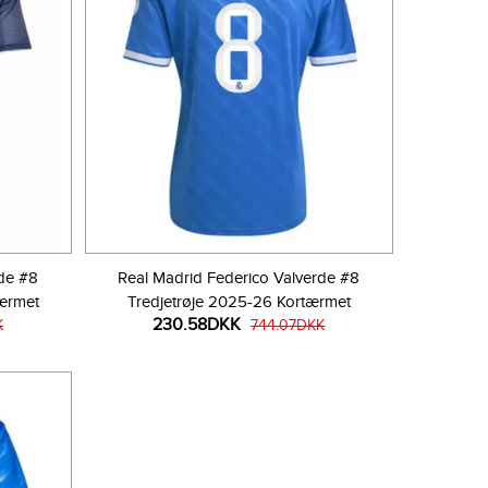
rde #8
Real Madrid Federico Valverde #8
ærmet
Tredjetrøje 2025-26 Kortærmet
230.58DKK
K
744.07DKK