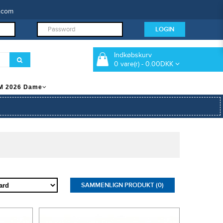
.com
Indkøbskurv
0 vare(r) - 0.00DKK
M 2026 Dame
SAMMENLIGN PRODUKT (0)