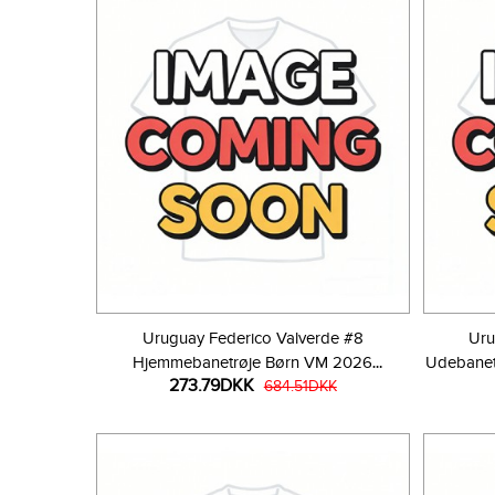
Uruguay Federico Valverde #8
Uru
Hjemmebanetrøje Børn VM 2026
Udebanet
273.79DKK
Kortærmet (+ Korte bukser)
684.51DKK