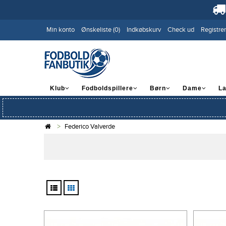
Min konto
Ønskeliste (0)
Indkøbskurv
Check ud
Registrer
Klub
Fodboldspillere
Børn
Dame
L
Federico Valverde