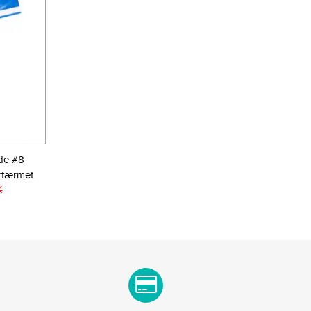
rde #8
rtærmet
K