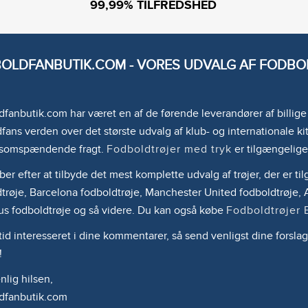
99,99% TILFREDSHED
OLDFANBUTIK.COM - VORES UDVALG AF FODBOL
fanbutik.com har været en af de førende leverandører af billig
fans verden over det største udvalg af klub- og internationale kit
somspændende fragt.
Fodboldtrøjer med tryk
er tilgængelige
ber efter at tilbyde det mest komplette udvalg af trøjer, der er 
trøje, Barcelona fodboldtrøje, Manchester United fodboldtrøje, A
us fodboldtrøje og så videre. Du kan også købe
Fodboldtrøjer 
ltid interesseret i dine kommentarer, så send venligst dine forslag
!
lig hilsen,
dfanbutik.com