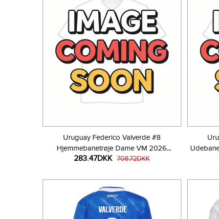
Uruguay Federico Valverde #8
Uru
Hjemmebanetrøje Dame VM 2026
Udebane
283.47DKK
Kortærmet
708.72DKK