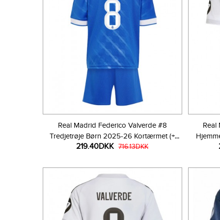
Real Madrid Federico Valverde #8
Real 
Tredjetrøje Børn 2025-26 Kortærmet (+
Hjemme
219.40DKK
Korte bukser)
716.13DKK