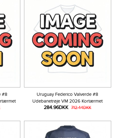
e #8
Uruguay Federico Valverde #8
rtærmet
Udebanetrøje VM 2026 Kortærmet
284.96DKK
K
712.44DKK