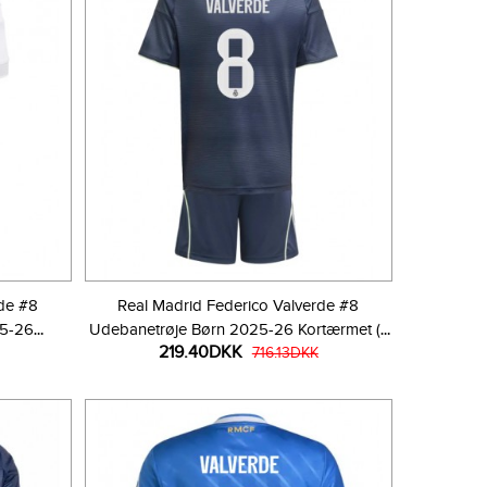
rde #8
Real Madrid Federico Valverde #8
25-26
Udebanetrøje Børn 2025-26 Kortærmet (+
219.40DKK
r)
Korte bukser)
716.13DKK