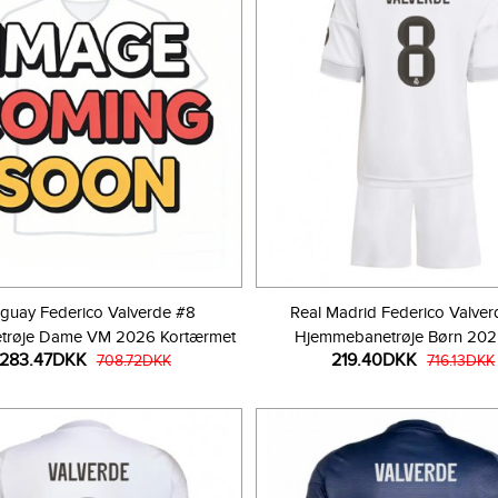
guay Federico Valverde #8
Real Madrid Federico Valve
trøje Dame VM 2026 Kortærmet
Hjemmebanetrøje Børn 20
283.47DKK
219.40DKK
708.72DKK
Kortærmet (+ Korte bukse
716.13DKK