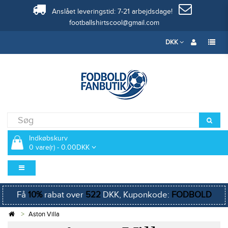
Anslået leveringstid: 7-21 arbejdsdage!
footballshirtscool@gmail.com
DKK
Indkøbskurv
0 vare(r) - 0.00DKK
Få
10%
rabat over
522
DKK, Kuponkode:
FODBOLD
Aston Villa