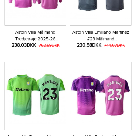
Aston Villa Målmand
Aston Villa Emiliano Martinez
Tredjetrøje 2025-26
#23 Målmand
238.03DKK
230.58DKK
Langærmet
762.69DKK
Hjemmebanetrøje 2025-26
744.07DKK
Kortærmet