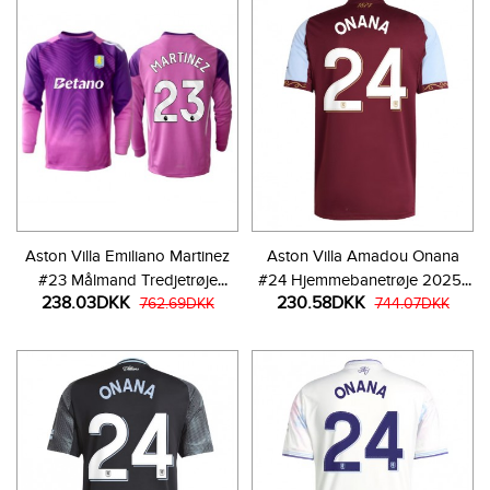
Aston Villa Emiliano Martinez
Aston Villa Amadou Onana
#23 Målmand Tredjetrøje
#24 Hjemmebanetrøje 2025-
238.03DKK
230.58DKK
2025-26 Langærmet
762.69DKK
26 Kortærmet
744.07DKK