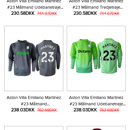
Aston Villa Emiliano Martinez
Aston Villa Emiliano Martinez
#23 Målmand Udebanetrøje
#23 Målmand Tredjetrøje
230.58DKK
230.58DKK
2025-26 Kortærmet
744.07DKK
2025-26 Kortærmet
744.07DKK
Aston Villa Emiliano Martinez
Aston Villa Emiliano Martinez
#23 Målmand
#23 Målmand Udebanetrøje
238.03DKK
238.03DKK
Hjemmebanetrøje 2025-26
762.69DKK
2025-26 Langærmet
762.69DKK
Langærmet