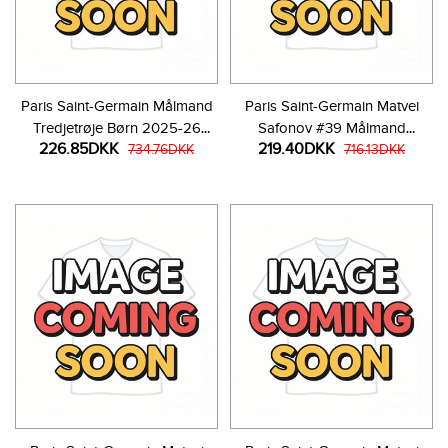
Paris Saint-Germain Målmand
Paris Saint-Germain Matvei
Tredjetrøje Børn 2025-26
Safonov #39 Målmand
226.85DKK
219.40DKK
Langærmet (+ Korte bukser)
734.76DKK
Hjemmebanetrøje Børn 2025-
716.13DKK
26 Kortærmet (+ Korte bukser)