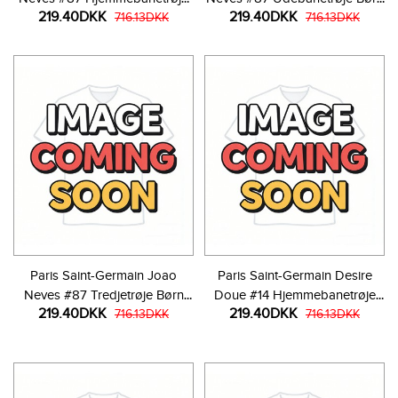
219.40DKK
219.40DKK
Børn 2026-27 Kortærmet (+
716.13DKK
2026-27 Kortærmet (+ Korte
716.13DKK
Korte bukser)
bukser)
Paris Saint-Germain Joao
Paris Saint-Germain Desire
Neves #87 Tredjetrøje Børn
Doue #14 Hjemmebanetrøje
219.40DKK
219.40DKK
2026-27 Kortærmet (+ Korte
716.13DKK
Børn 2026-27 Kortærmet (+
716.13DKK
bukser)
Korte bukser)