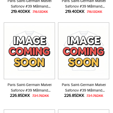
Paris Saint-Germain Matvei
Paris Saint-Germain Matvei
Safonov #39 Målmand
Safonov #39 Målmand
219.40DKK
219.40DKK
Udebanetrøje Børn 2025-26
716.13DKK
Tredjetrøje Børn 2025-26
716.13DKK
Kortærmet (+ Korte bukser)
Kortærmet (+ Korte bukser)
Paris Saint-Germain Matvei
Paris Saint-Germain Matvei
Safonov #39 Målmand
Safonov #39 Målmand
226.85DKK
226.85DKK
Hjemmebanetrøje Børn 2025-
734.76DKK
Udebanetrøje Børn 2025-26
734.76DKK
26 Langærmet (+ Korte bukser)
Langærmet (+ Korte bukser)