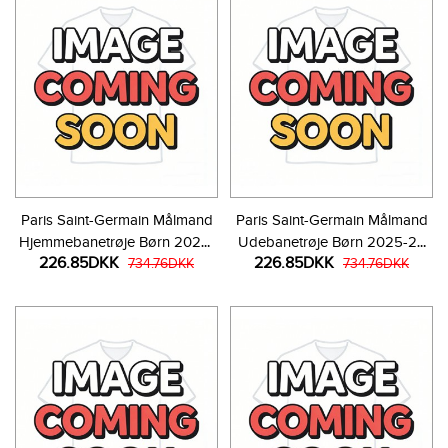
Paris Saint-Germain Målmand
Paris Saint-Germain Målmand
Hjemmebanetrøje Børn 2025-
Udebanetrøje Børn 2025-26
226.85DKK
226.85DKK
26 Langærmet (+ Korte bukser)
734.76DKK
Langærmet (+ Korte bukser)
734.76DKK