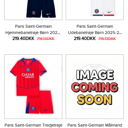
Paris Saint-Germain
Paris Saint-Germain
Hjemmebanetrøje Børn 2025-
Udebanetrøje Børn 2025-26
219.40DKK
219.40DKK
26 Kortærmet (+ Korte bukser)
716.13DKK
Kortærmet (+ Korte bukser)
716.13DKK
Paris Saint-Germain Tredjetrøje
Paris Saint-Germain Målmand