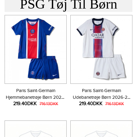
PSG Tøj Til Børn
Paris Saint-Germain
Paris Saint-Germain
Hjemmebanetrøje Børn 2026-
Udebanetrøje Børn 2026-27
219.40DKK
219.40DKK
27 Kortærmet (+ Korte bukser)
716.13DKK
Kortærmet (+ Korte bukser)
716.13DKK