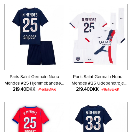
Paris Saint-Germain Nuno
Paris Saint-Germain Nuno
Mendes #25 Hjemmebanetrøje
Mendes #25 Udebanetrøje
219.40DKK
219.40DKK
Børn 2025-26 Kortærmet (+
716.13DKK
Børn 2025-26 Kortærmet (+
716.13DKK
Korte bukser)
Korte bukser)