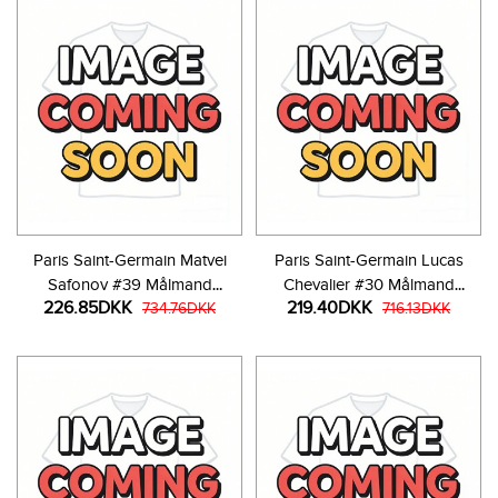
Paris Saint-Germain Matvei
Paris Saint-Germain Lucas
Safonov #39 Målmand
Chevalier #30 Målmand
226.85DKK
219.40DKK
Tredjetrøje Børn 2025-26
734.76DKK
Hjemmebanetrøje Børn 2025-
716.13DKK
Langærmet (+ Korte bukser)
26 Kortærmet (+ Korte bukser)