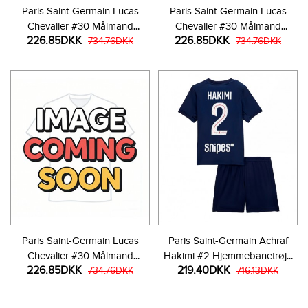
Paris Saint-Germain Lucas
Paris Saint-Germain Lucas
Chevalier #30 Målmand
Chevalier #30 Målmand
226.85DKK
226.85DKK
Hjemmebanetrøje Børn 2025-
734.76DKK
Udebanetrøje Børn 2025-26
734.76DKK
26 Langærmet (+ Korte bukser)
Langærmet (+ Korte bukser)
Paris Saint-Germain Lucas
Paris Saint-Germain Achraf
Chevalier #30 Målmand
Hakimi #2 Hjemmebanetrøje
226.85DKK
219.40DKK
Tredjetrøje Børn 2025-26
734.76DKK
Børn 2025-26 Kortærmet (+
716.13DKK
Langærmet (+ Korte bukser)
Korte bukser)