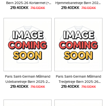
Børn 2025-26 Kortærmet (+
Hjemmebanetrøje Børn 2025-
219.40DKK
219.40DKK
Korte bukser)
716.13DKK
26 Kortærmet (+ Korte bukser)
716.13DKK
Paris Saint-Germain Målmand
Paris Saint-Germain Målmand
Udebanetrøje Børn 2025-26
Tredjetrøje Børn 2025-26
219.40DKK
219.40DKK
Kortærmet (+ Korte bukser)
716.13DKK
Kortærmet (+ Korte bukser)
716.13DKK