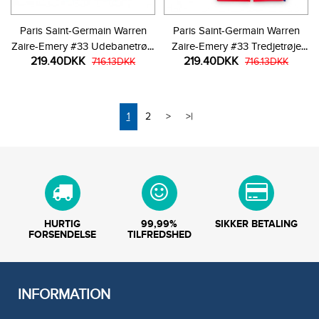
Paris Saint-Germain Warren
Paris Saint-Germain Warren
Zaire-Emery #33 Udebanetrøje
Zaire-Emery #33 Tredjetrøje
219.40DKK
219.40DKK
Børn 2025-26 Kortærmet (+
716.13DKK
Børn 2025-26 Kortærmet (+
716.13DKK
Korte bukser)
Korte bukser)
1
2
>
>|
HURTIG
99,99%
SIKKER BETALING
FORSENDELSE
TILFREDSHED
INFORMATION