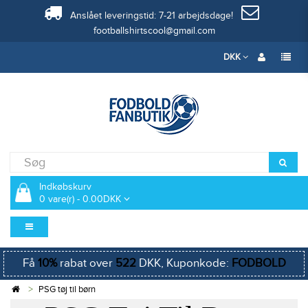
Anslået leveringstid: 7-21 arbejdsdage!
footballshirtscool@gmail.com
DKK
Indkøbskurv
0 vare(r) - 0.00DKK
Få
10%
rabat over
522
DKK, Kuponkode:
FODBOLD
PSG tøj til børn