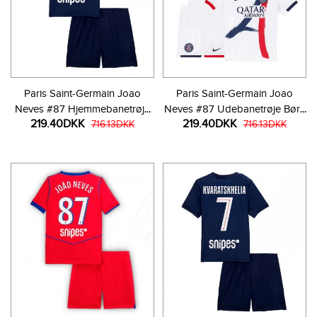
Paris Saint-Germain Joao
Paris Saint-Germain Joao
Neves #87 Hjemmebanetrøje
Neves #87 Udebanetrøje Børn
219.40DKK
219.40DKK
Børn 2025-26 Kortærmet (+
716.13DKK
2025-26 Kortærmet (+ Korte
716.13DKK
Korte bukser)
bukser)