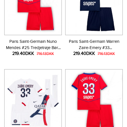
Paris Saint-Germain Nuno
Paris Saint-Germain Warren
Mendes #25 Tredjetrøje Børn
Zaire-Emery #33
219.40DKK
219.40DKK
2025-26 Kortærmet (+ Korte
716.13DKK
Hjemmebanetrøje Børn 2025-
716.13DKK
bukser)
26 Kortærmet (+ Korte bukser)