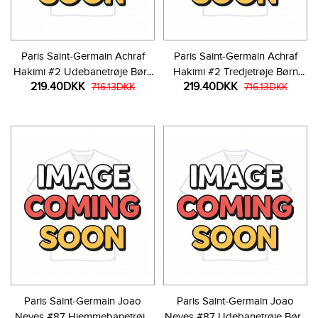
Paris Saint-Germain Achraf
Paris Saint-Germain Achraf
Hakimi #2 Udebanetrøje Børn
Hakimi #2 Tredjetrøje Børn
219.40DKK
219.40DKK
2026-27 Kortærmet (+ Korte
716.13DKK
2026-27 Kortærmet (+ Korte
716.13DKK
bukser)
bukser)
Paris Saint-Germain Joao
Paris Saint-Germain Joao
Neves #87 Hjemmebanetrøje
Neves #87 Udebanetrøje Børn