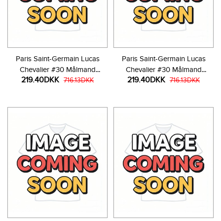
Paris Saint-Germain Lucas
Paris Saint-Germain Lucas
Chevalier #30 Målmand
Chevalier #30 Målmand
219.40DKK
219.40DKK
Udebanetrøje Børn 2025-26
716.13DKK
Tredjetrøje Børn 2025-26
716.13DKK
Kortærmet (+ Korte bukser)
Kortærmet (+ Korte bukser)