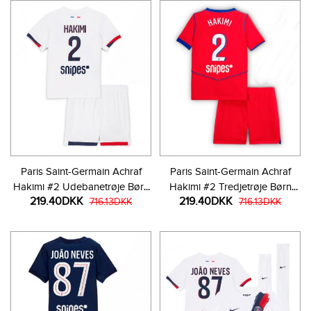
Paris Saint-Germain Achraf
Paris Saint-Germain Achraf
Hakimi #2 Udebanetrøje Børn
Hakimi #2 Tredjetrøje Børn
219.40DKK
219.40DKK
2025-26 Kortærmet (+ Korte
716.13DKK
2025-26 Kortærmet (+ Korte
716.13DKK
bukser)
bukser)