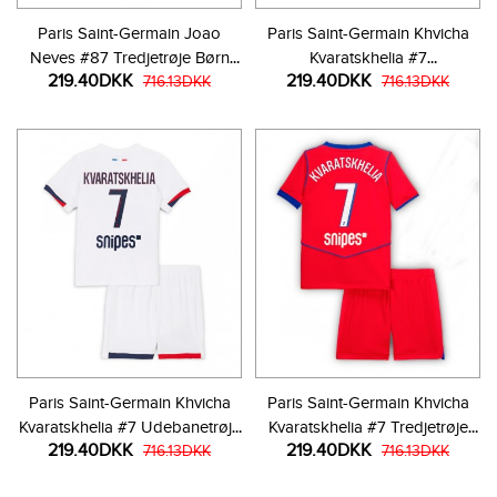
Paris Saint-Germain Joao
Paris Saint-Germain Khvicha
Neves #87 Tredjetrøje Børn
Kvaratskhelia #7
219.40DKK
219.40DKK
2025-26 Kortærmet (+ Korte
716.13DKK
Hjemmebanetrøje Børn 2025-
716.13DKK
bukser)
26 Kortærmet (+ Korte bukser)
Paris Saint-Germain Khvicha
Paris Saint-Germain Khvicha
Kvaratskhelia #7 Udebanetrøje
Kvaratskhelia #7 Tredjetrøje
219.40DKK
219.40DKK
Børn 2025-26 Kortærmet (+
716.13DKK
Børn 2025-26 Kortærmet (+
716.13DKK
Korte bukser)
Korte bukser)