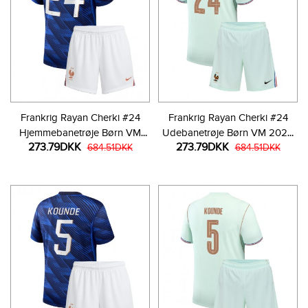
Frankrig Rayan Cherki #24
Frankrig Rayan Cherki #24
Hjemmebanetrøje Børn VM
Udebanetrøje Børn VM 2026
273.79DKK
273.79DKK
2026 Kortærmet (+ Korte
684.51DKK
Kortærmet (+ Korte bukser)
684.51DKK
bukser)