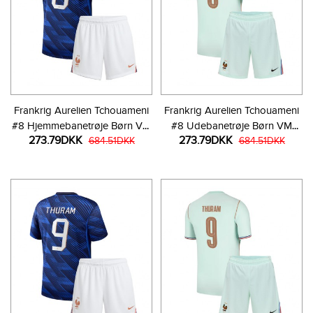
Frankrig Aurelien Tchouameni
Frankrig Aurelien Tchouameni
#8 Hjemmebanetrøje Børn VM
#8 Udebanetrøje Børn VM
273.79DKK
273.79DKK
2026 Kortærmet (+ Korte
684.51DKK
2026 Kortærmet (+ Korte
684.51DKK
bukser)
bukser)