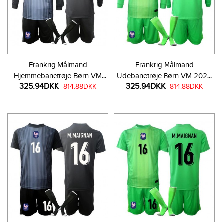
Frankrig Målmand
Frankrig Målmand
Hjemmebanetrøje Børn VM
Udebanetrøje Børn VM 2026
325.94DKK
325.94DKK
2026 Langærmet (+ Korte
814.88DKK
Langærmet (+ Korte bukser)
814.88DKK
bukser)