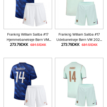
Frankrig William Saliba #17
Frankrig William Saliba #17
Hjemmebanetrøje Børn VM
Udebanetrøje Børn VM 2026
273.79DKK
273.79DKK
2026 Kortærmet (+ Korte
684.51DKK
Kortærmet (+ Korte bukser)
684.51DKK
bukser)