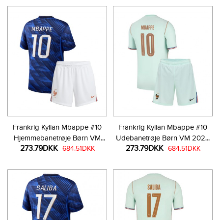
Frankrig Kylian Mbappe #10
Frankrig Kylian Mbappe #10
Hjemmebanetrøje Børn VM
Udebanetrøje Børn VM 2026
273.79DKK
273.79DKK
2026 Kortærmet (+ Korte
684.51DKK
Kortærmet (+ Korte bukser)
684.51DKK
bukser)