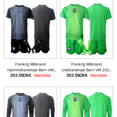
Frankrig Målmand
Frankrig Målmand
Hjemmebanetrøje Børn VM
Udebanetrøje Børn VM 2026
303.59DKK
303.59DKK
2026 Kortærmet (+ Korte
759.01DKK
Kortærmet (+ Korte bukser)
759.01DKK
bukser)