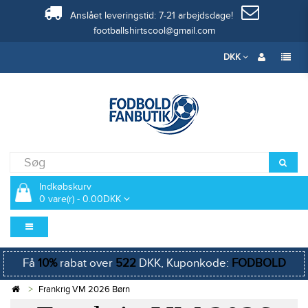
Anslået leveringstid: 7-21 arbejdsdage!
footballshirtscool@gmail.com
DKK
Indkøbskurv
0 vare(r) - 0.00DKK
Få
10%
rabat over
522
DKK, Kuponkode:
FODBOLD
Frankrig VM 2026 Børn