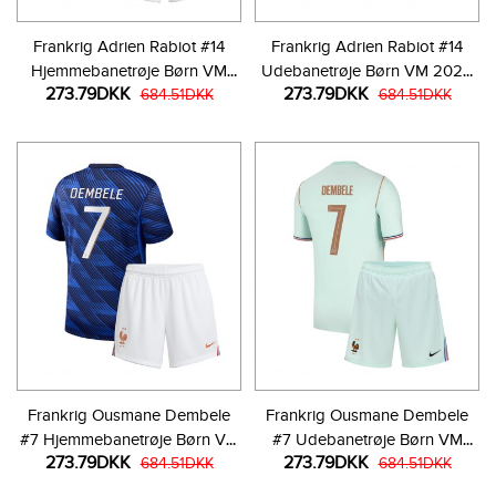
Frankrig Adrien Rabiot #14
Frankrig Adrien Rabiot #14
Hjemmebanetrøje Børn VM
Udebanetrøje Børn VM 2026
273.79DKK
273.79DKK
2026 Kortærmet (+ Korte
684.51DKK
Kortærmet (+ Korte bukser)
684.51DKK
bukser)
Frankrig Ousmane Dembele
Frankrig Ousmane Dembele
#7 Hjemmebanetrøje Børn VM
#7 Udebanetrøje Børn VM
273.79DKK
273.79DKK
2026 Kortærmet (+ Korte
684.51DKK
2026 Kortærmet (+ Korte
684.51DKK
bukser)
bukser)