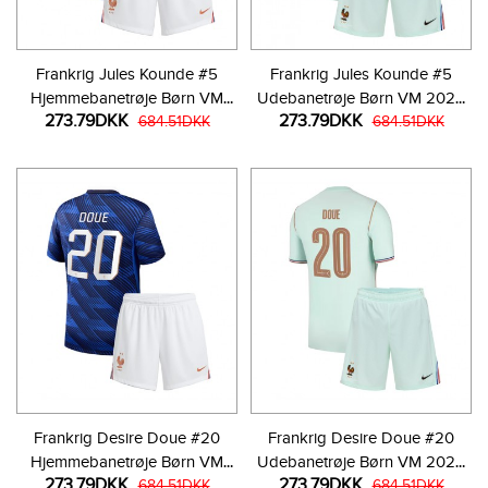
Frankrig Jules Kounde #5
Frankrig Jules Kounde #5
Hjemmebanetrøje Børn VM
Udebanetrøje Børn VM 2026
273.79DKK
273.79DKK
2026 Kortærmet (+ Korte
684.51DKK
Kortærmet (+ Korte bukser)
684.51DKK
bukser)
Frankrig Desire Doue #20
Frankrig Desire Doue #20
Hjemmebanetrøje Børn VM
Udebanetrøje Børn VM 2026
273.79DKK
273.79DKK
2026 Kortærmet (+ Korte
684.51DKK
Kortærmet (+ Korte bukser)
684.51DKK