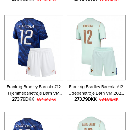
bukser)
Frankrig Bradley Barcola #12
Frankrig Bradley Barcola #12
Hjemmebanetrøje Børn VM
Udebanetrøje Børn VM 2026
273.79DKK
273.79DKK
2026 Kortærmet (+ Korte
684.51DKK
Kortærmet (+ Korte bukser)
684.51DKK
bukser)