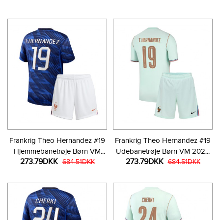
bukser)
Frankrig Theo Hernandez #19
Frankrig Theo Hernandez #19
Hjemmebanetrøje Børn VM
Udebanetrøje Børn VM 2026
273.79DKK
273.79DKK
2026 Kortærmet (+ Korte
684.51DKK
Kortærmet (+ Korte bukser)
684.51DKK
bukser)