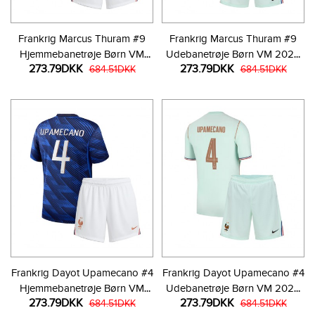
Frankrig Marcus Thuram #9
Frankrig Marcus Thuram #9
Hjemmebanetrøje Børn VM
Udebanetrøje Børn VM 2026
273.79DKK
273.79DKK
2026 Kortærmet (+ Korte
684.51DKK
Kortærmet (+ Korte bukser)
684.51DKK
bukser)
Frankrig Dayot Upamecano #4
Frankrig Dayot Upamecano #4
Hjemmebanetrøje Børn VM
Udebanetrøje Børn VM 2026
273.79DKK
273.79DKK
2026 Kortærmet (+ Korte
684.51DKK
Kortærmet (+ Korte bukser)
684.51DKK