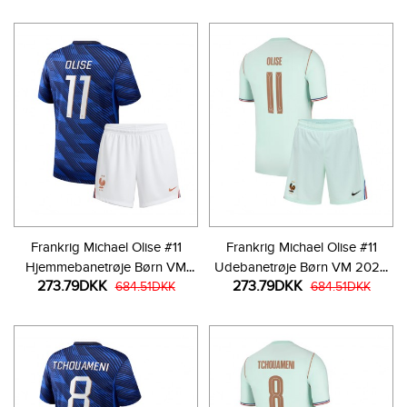
Frankrig Michael Olise #11
Frankrig Michael Olise #11
Hjemmebanetrøje Børn VM
Udebanetrøje Børn VM 2026
273.79DKK
273.79DKK
2026 Kortærmet (+ Korte
684.51DKK
Kortærmet (+ Korte bukser)
684.51DKK
bukser)