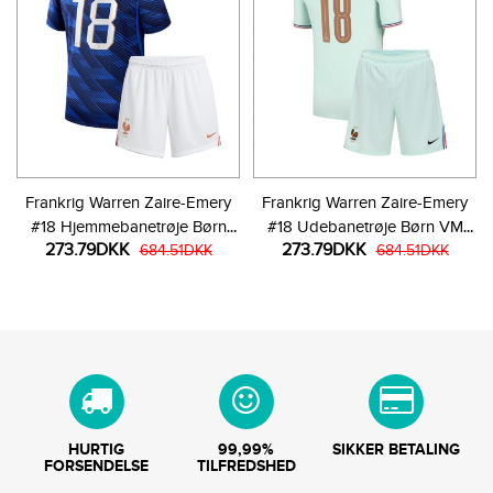
Frankrig Warren Zaire-Emery
Frankrig Warren Zaire-Emery
#18 Hjemmebanetrøje Børn
#18 Udebanetrøje Børn VM
273.79DKK
273.79DKK
VM 2026 Kortærmet (+ Korte
684.51DKK
2026 Kortærmet (+ Korte
684.51DKK
bukser)
bukser)
HURTIG
99,99%
SIKKER BETALING
FORSENDELSE
TILFREDSHED