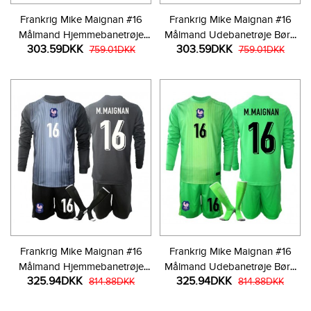
Frankrig Mike Maignan #16
Frankrig Mike Maignan #16
Målmand Hjemmebanetrøje
Målmand Udebanetrøje Børn
303.59DKK
303.59DKK
Børn VM 2026 Kortærmet (+
759.01DKK
VM 2026 Kortærmet (+ Korte
759.01DKK
Korte bukser)
bukser)
Frankrig Mike Maignan #16
Frankrig Mike Maignan #16
Målmand Hjemmebanetrøje
Målmand Udebanetrøje Børn
325.94DKK
325.94DKK
Børn VM 2026 Langærmet (+
814.88DKK
VM 2026 Langærmet (+ Korte
814.88DKK
Korte bukser)
bukser)