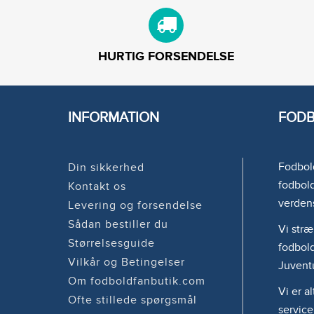
HURTIG FORSENDELSE
INFORMATION
FODB
Fodbold
Din sikkerhed
fodbold
Kontakt os
verden
Levering og forsendelse
Sådan bestiller du
Vi stræ
Størrelsesguide
fodbold
Vilkår og Betingelser
Juvent
Om fodboldfanbutik.com
Vi er a
Ofte stillede spørgsmål
service