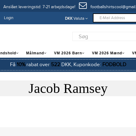
Anslået leveringstid: 7-21 arbejdsdage!
footballshirtscool@gmail
Login
DKK
Valuta
andshold
Målmand
VM 2026 Børn
VM 2026 Mænd
V
Få
10%
rabat over
522
DKK, Kuponkode:
FODBOLD
Jacob Ramsey