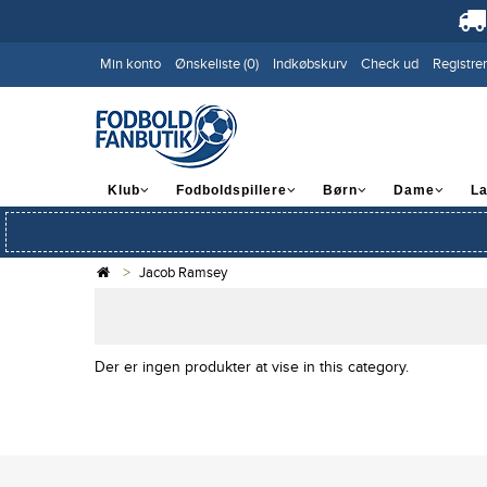
Min konto
Ønskeliste (0)
Indkøbskurv
Check ud
Registrer
Klub
Fodboldspillere
Børn
Dame
L
Jacob Ramsey
Der er ingen produkter at vise in this category.