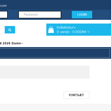
.com
Indkøbskurv
0 vare(r) - 0.00DKK
M 2026 Dame
FORTSÆT