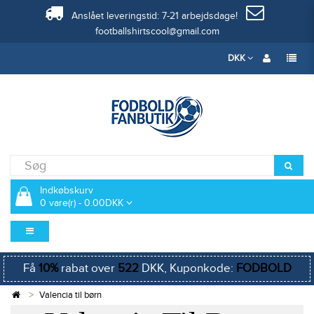
Anslået leveringstid: 7-21 arbejdsdage!
footballshirtscool@gmail.com
DKK
Indkøbskurv
0 vare(r) - 0.00DKK
Få
10%
rabat over
522
DKK, Kuponkode:
FODBOLD
Valencia til børn