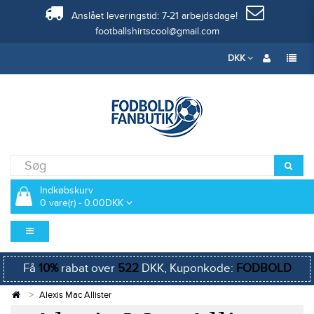
Anslået leveringstid: 7-21 arbejdsdage!
footballshirtscool@gmail.com
DKK
Indkøbskurv
0 vare(r) - 0.00DKK
Få
10%
rabat over
522
DKK, Kuponkode:
FODBOLD
Alexis Mac Allister