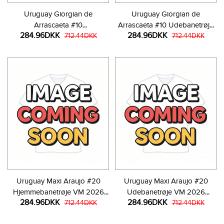
Uruguay Giorgian de
Uruguay Giorgian de
Arrascaeta #10
Arrascaeta #10 Udebanetrøje
284.96DKK
284.96DKK
Hjemmebanetrøje VM 2026
712.44DKK
VM 2026 Kortærmet
712.44DKK
Kortærmet
Uruguay Maxi Araujo #20
Uruguay Maxi Araujo #20
Hjemmebanetrøje VM 2026
Udebanetrøje VM 2026
284.96DKK
284.96DKK
Kortærmet
712.44DKK
Kortærmet
712.44DKK