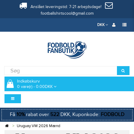
Anslået leveringstid: 7-21 arbejdsdage!
footballshirtscool@gmail.com
DKK
Indkøbskurv
0 vare(r) - 0.00DKK
Få
10%
rabat over
522
DKK, Kuponkode:
FODBOLD
Uruguay VM 2026 Mænd