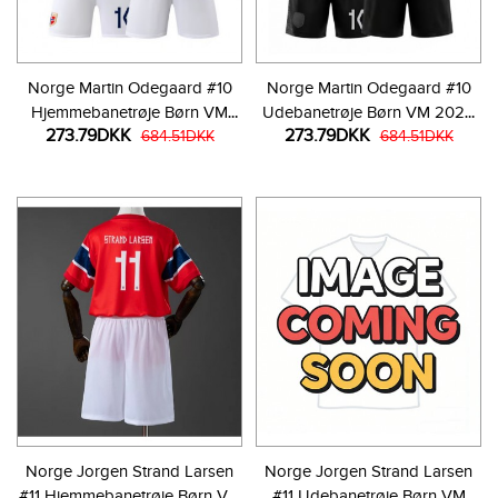
Norge Martin Odegaard #10
Norge Martin Odegaard #10
Hjemmebanetrøje Børn VM
Udebanetrøje Børn VM 2026
273.79DKK
273.79DKK
2026 Kortærmet (+ Korte
684.51DKK
Kortærmet (+ Korte bukser)
684.51DKK
bukser)
Norge Jorgen Strand Larsen
Norge Jorgen Strand Larsen
#11 Hjemmebanetrøje Børn VM
#11 Udebanetrøje Børn VM