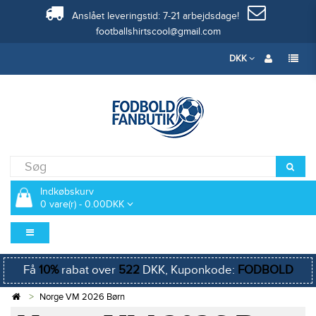
Anslået leveringstid: 7-21 arbejdsdage!
footballshirtscool@gmail.com
DKK
Indkøbskurv
0 vare(r) - 0.00DKK
Få
10%
rabat over
522
DKK, Kuponkode:
FODBOLD
Norge VM 2026 Børn