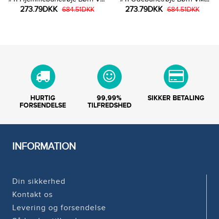
273.79DKK
273.79DKK
2026 Kortærmet (+ Korte
684.51DKK
2026 Kortærmet (+ Korte
684.51DKK
bukser)
bukser)
HURTIG
99,99%
SIKKER BETALING
FORSENDELSE
TILFREDSHED
INFORMATION
Din sikkerhed
Kontakt os
Levering og forsendelse