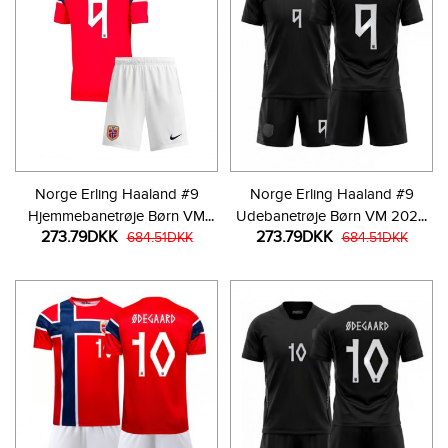
Norge Erling Haaland #9
Norge Erling Haaland #9
Hjemmebanetrøje Børn VM
Udebanetrøje Børn VM 2026
273.79DKK
273.79DKK
2026 Kortærmet (+ Korte
684.51DKK
Kortærmet (+ Korte bukser)
684.51DKK
bukser)