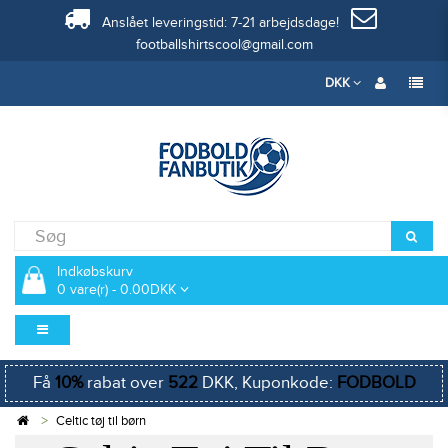
Anslået leveringstid: 7-21 arbejdsdage!
footballshirtscool@gmail.com
DKK
Indkøbskurv
0 vare(r) - 0.00DKK
Få
10%
rabat over
522
DKK, Kuponkode:
FODBOLD
Celtic tøj til børn