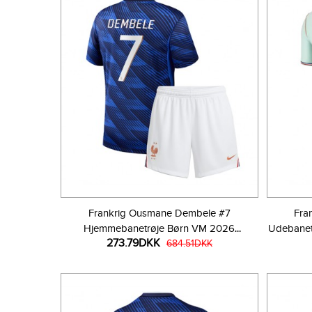
Frankrig Ousmane Dembele #7
Fra
Hjemmebanetrøje Børn VM 2026
Udebanet
273.79DKK
Kortærmet (+ Korte bukser)
684.51DKK