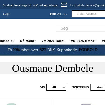
Anslået leveringstid: 7-21 arbejdsdage!
footballshirtscool@gmail
Login
DKK
Valuta
andshold
Målmand
VM 2026 Børn
VM 2026 Mænd
V
Få
10%
rabat over
522
DKK, Kuponkode:
FODBOLD
Ousmane Dembele
VIS:
SORTERING: