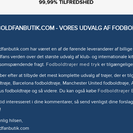
99,99% TILFREDSHED
OLDFANBUTIK.COM - VORES UDVALG AF FODBOL
fanbutik.com har været en af de førende leverandører af billig
fans verden over det største udvalg af klub- og internationale kit
somspændende fragt.
Fodboldtrøjer med tryk
er tilgængelige
ber efter at tilbyde det mest komplette udvalg af trøjer, der er 
trøje, Barcelona fodboldtrøje, Manchester United fodboldtrøje, A
us fodboldtrøje og så videre. Du kan også købe
Fodboldtrøjer 
ltid interesseret i dine kommentarer, så send venligst dine forslag
!
lig hilsen,
dfanbutik.com