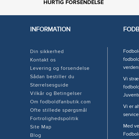
HURTIG FORSENDELSE
INFORMATION
FODB
Fodbold
Din sikkerhed
fodbold
Kontakt os
verden
Levering og forsendelse
Sådan bestiller du
Vi stræ
Størrelsesguide
fodbold
Vilkår og Betingelser
Juvent
Om fodboldfanbutik.com
Vi er a
Ofte stillede spørgsmål
service
Fortrolighedspolitik
Med ven
Site Map
Fodbol
Blog