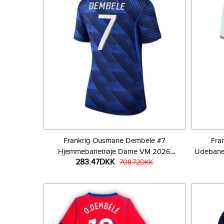
Frankrig Ousmane Dembele #7
Fra
Hjemmebanetrøje Dame VM 2026
Udebane
283.47DKK
Kortærmet
708.72DKK