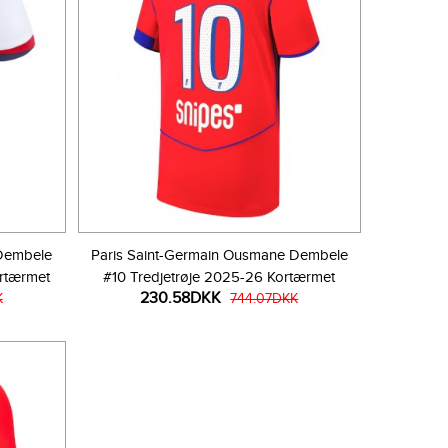
 Dembele
Paris Saint-Germain Ousmane Dembele
rtærmet
#10 Tredjetrøje 2025-26 Kortærmet
230.58DKK
K
744.07DKK