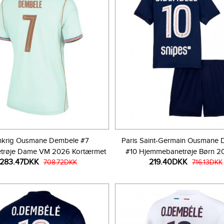
nkrig Ousmane Dembele #7
Paris Saint-Germain Ousmane
trøje Dame VM 2026 Kortærmet
#10 Hjemmebanetrøje Børn 2
283.47DKK
219.40DKK
708.72DKK
Kortærmet (+ Korte bukse
716.13DKK