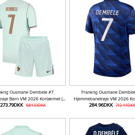
nkrig Ousmane Dembele #7
Frankrig Ousmane Dembel
røje Børn VM 2026 Kortærmet (+
Hjemmebanetrøje VM 2026 Ko
273.79DKK
284.96DKK
Korte bukser)
684.51DKK
712.44DK