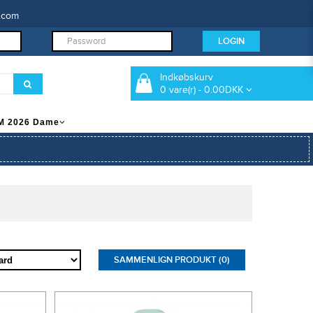
.com
Indkøbskurv
0 vare(r) - 0.00DKK
M 2026 Dame
SAMMENLIGN PRODUKT (0)