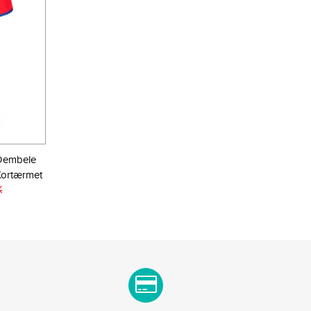
 Dembele
Kortærmet
K