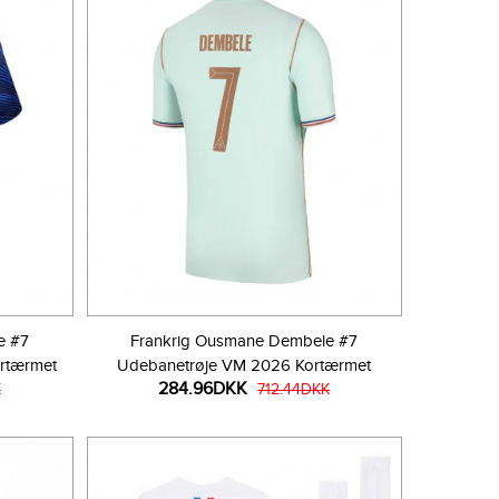
e #7
Frankrig Ousmane Dembele #7
rtærmet
Udebanetrøje VM 2026 Kortærmet
284.96DKK
K
712.44DKK