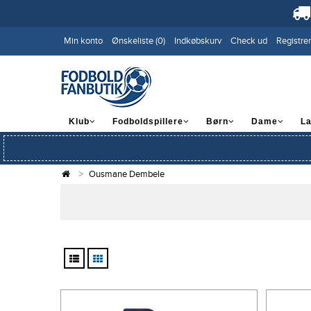
Min konto
Ønskeliste (0)
Indkøbskurv
Check ud
Registrer
Klub
Fodboldspillere
Børn
Dame
L
Ousmane Dembele