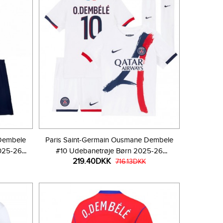
 Dembele
Paris Saint-Germain Ousmane Dembele
025-26
#10 Udebanetrøje Børn 2025-26
219.40DKK
r)
Kortærmet (+ Korte bukser)
716.13DKK