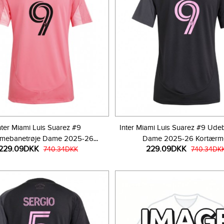
nter Miami Luis Suarez #9
Inter Miami Luis Suarez #9 Ude
mebanetrøje Dame 2025-26
Dame 2025-26 Kortærm
229.09DKK
229.09DKK
Kortærmet
740.34DKK
740.34DK