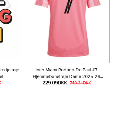
redjetrøje
Inter Miami Rodrigo De Paul #7
et
Hjemmebanetrøje Dame 2025-26
229.09DKK
K
Kortærmet
740.34DKK