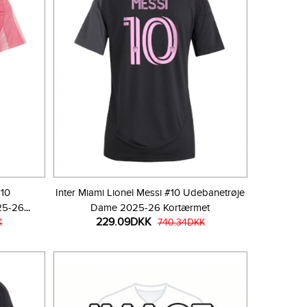
#10
Inter Miami Lionel Messi #10 Udebanetrøje
25-26
Dame 2025-26 Kortærmet
229.09DKK
K
740.34DKK