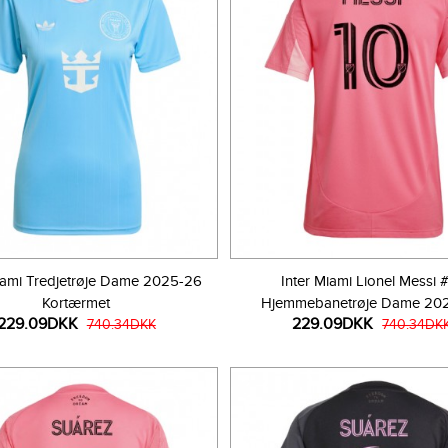
iami Tredjetrøje Dame 2025-26
Inter Miami Lionel Messi 
Kortærmet
Hjemmebanetrøje Dame 20
229.09DKK
229.09DKK
740.34DKK
Kortærmet
740.34DK