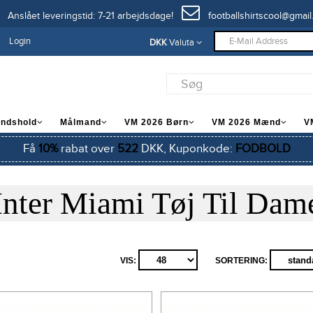
Anslået leveringstid: 7-21 arbejdsdage!
footballshirtscool@gmail
Login
DKK
Valuta
andshold
Målmand
VM 2026 Børn
VM 2026 Mænd
V
Få
10%
rabat over
522
DKK, Kuponkode:
FODBOLD
Inter Miami Tøj Til Dam
VIS:
SORTERING: