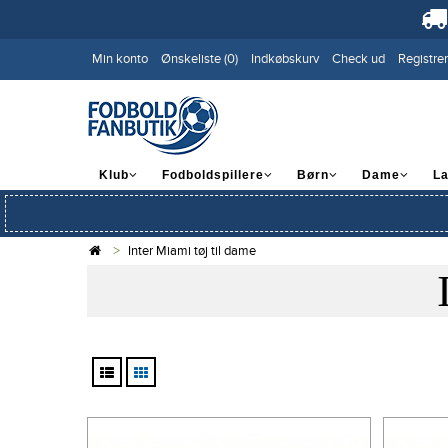
Min konto
Ønskeliste (0)
Indkøbskurv
Check ud
Registrer
Klub
Fodboldspillere
Børn
Dame
L
Inter Miami tøj til dame