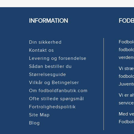
INFORMATION
FODB
Fodbold
Din sikkerhed
fodbold
Kontakt os
verden
Levering og forsendelse
Sådan bestiller du
Vi stræ
Størrelsesguide
fodbold
Vilkår og Betingelser
Juvent
Om fodboldfanbutik.com
Vi er a
Ofte stillede spørgsmål
service
Fortrolighedspolitik
Med ven
Site Map
Fodbol
Blog