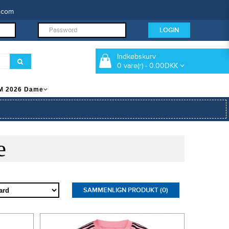
.com
Indkøbskurv
0 vare(r) - 0.00DKK
M 2026 Dame
e
SAMMENLIGN PRODUKT (0)