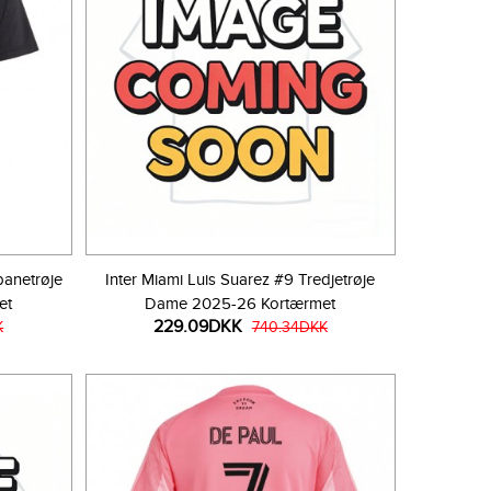
banetrøje
Inter Miami Luis Suarez #9 Tredjetrøje
et
Dame 2025-26 Kortærmet
229.09DKK
K
740.34DKK