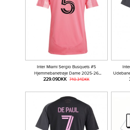
Inter Miami Sergio Busquets #5
Int
Hjemmebanetrøje Dame 2025-26
Udebane
229.09DKK
Kortærmet
740.34DKK