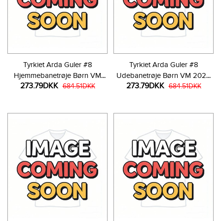
Tyrkiet Arda Guler #8
Tyrkiet Arda Guler #8
Hjemmebanetrøje Børn VM
Udebanetrøje Børn VM 2026
273.79DKK
273.79DKK
2026 Kortærmet (+ Korte
684.51DKK
Kortærmet (+ Korte bukser)
684.51DKK
bukser)