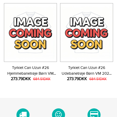
Tyrkiet Can Uzun #26
Tyrkiet Can Uzun #26
Hjemmebanetrøje Børn VM
Udebanetrøje Børn VM 2026
273.79DKK
273.79DKK
2026 Kortærmet (+ Korte
684.51DKK
Kortærmet (+ Korte bukser)
684.51DKK
bukser)