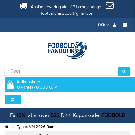
Anslået leveringstid: 7-21 arbejdsdage!
footballshirtscool@gmail.com
DKK
Indkøbskurv
0 vare(r) - 0.00DKK
Få
10%
rabat over
522
DKK, Kuponkode:
FODBOLD
Tyrkiet VM 2026 Børn