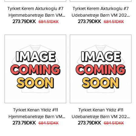
Tyrkiet Kerem Akturkoglu #7
Tyrkiet Kerem Akturkoglu #7
Hjemmebanetrøje Børn VM
Udebanetrøje Børn VM 2026
273.79DKK
273.79DKK
2026 Kortærmet (+ Korte
684.51DKK
Kortærmet (+ Korte bukser)
684.51DKK
bukser)
Tyrkiet Kenan Yildiz #11
Tyrkiet Kenan Yildiz #11
Hjemmebanetrøje Børn VM
Udebanetrøje Børn VM 2026
273.79DKK
273.79DKK
2026 Kortærmet (+ Korte
684.51DKK
Kortærmet (+ Korte bukser)
684.51DKK
bukser)