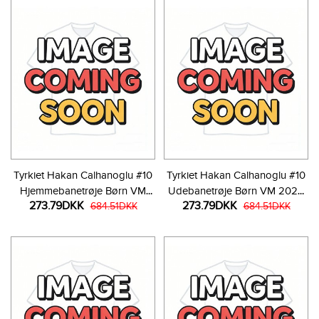
Tyrkiet Hakan Calhanoglu #10
Tyrkiet Hakan Calhanoglu #10
Hjemmebanetrøje Børn VM
Udebanetrøje Børn VM 2026
273.79DKK
273.79DKK
2026 Kortærmet (+ Korte
684.51DKK
Kortærmet (+ Korte bukser)
684.51DKK
bukser)