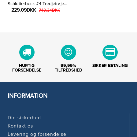
Schlotterbeck #4 Tredjetrøje
229.09DKK
Dame 2025-26 Kortærmet
740.34DKK
HURTIG
99,99%
SIKKER BETALING
FORSENDELSE
TILFREDSHED
INFORMATION
Din sikkerhed
Kontakt os
Levering og forsendelse