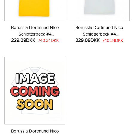
Borussia Dortmund Nico
Borussia Dortmund Nico
Schlotterbeck #4
Schlotterbeck #4
229.09DKK
229.09DKK
Hjemmebanetrøje Dame
740.34DKK
Udebanetrøje Dame 2025-26
740.34DKK
2025-26 Kortærmet
Kortærmet
Borussia Dortmund Nico