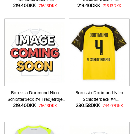
219.40DKK
219.40DKK
Hjemmebanetrøje Børn 2025-
716.13DKK
Udebanetrøje Børn 2025-26
716.13DKK
26 Kortærmet (+ Korte bukser)
Kortærmet (+ Korte bukser)
Borussia Dortmund Nico
Borussia Dortmund Nico
Schlotterbeck #4 Tredjetrøje
Schlotterbeck #4
219.40DKK
230.58DKK
Børn 2025-26 Kortærmet (+
716.13DKK
Hjemmebanetrøje 2025-26
744.07DKK
Korte bukser)
Kortærmet