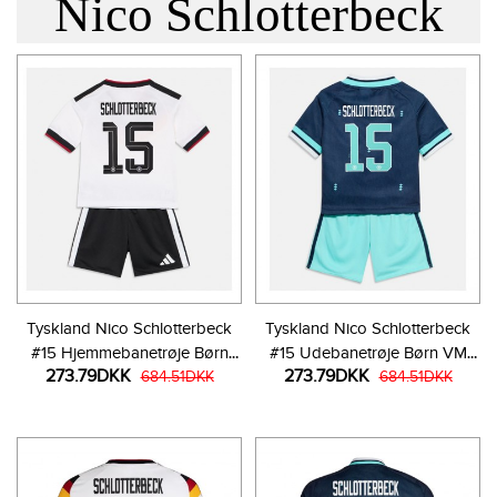
Nico Schlotterbeck
Tyskland Nico Schlotterbeck
Tyskland Nico Schlotterbeck
#15 Hjemmebanetrøje Børn
#15 Udebanetrøje Børn VM
273.79DKK
273.79DKK
VM 2026 Kortærmet (+ Korte
684.51DKK
2026 Kortærmet (+ Korte
684.51DKK
bukser)
bukser)