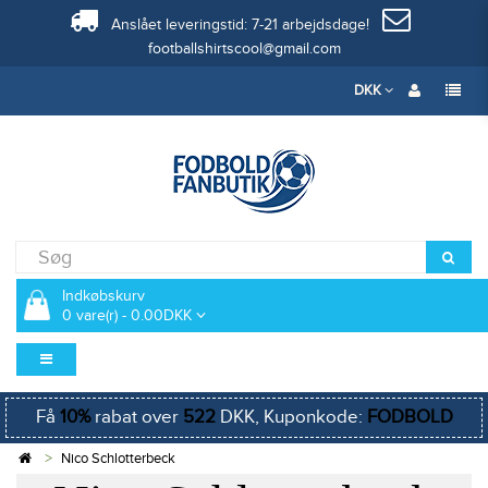
Anslået leveringstid: 7-21 arbejdsdage!
footballshirtscool@gmail.com
DKK
Indkøbskurv
0 vare(r) - 0.00DKK
Få
10%
rabat over
522
DKK, Kuponkode:
FODBOLD
Nico Schlotterbeck