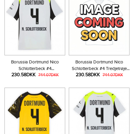
Borussia Dortmund Nico
Borussia Dortmund Nico
Schlotterbeck #4
Schlotterbeck #4 Tredjetrøje
230.58DKK
230.58DKK
Udebanetrøje 2025-26
744.07DKK
2025-26 Kortærmet
744.07DKK
Kortærmet