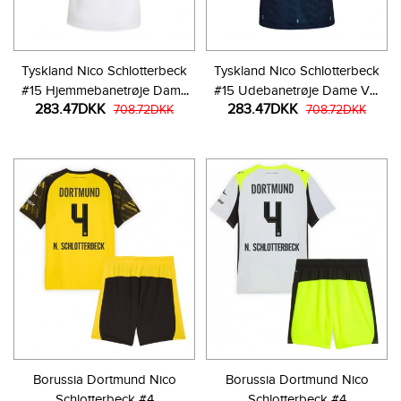
Tyskland Nico Schlotterbeck
Tyskland Nico Schlotterbeck
#15 Hjemmebanetrøje Dame
#15 Udebanetrøje Dame VM
283.47DKK
283.47DKK
VM 2026 Kortærmet
708.72DKK
2026 Kortærmet
708.72DKK
Borussia Dortmund Nico
Borussia Dortmund Nico
Schlotterbeck #4
Schlotterbeck #4