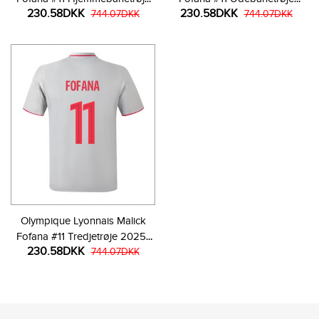
230.58DKK
230.58DKK
2025-26 Kortærmet
744.07DKK
2025-26 Kortærmet
744.07DKK
Olympique Lyonnais Malick
Fofana #11 Tredjetrøje 2025-
230.58DKK
26 Kortærmet
744.07DKK