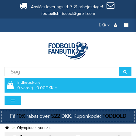
Anslået leveringstid: 7-21 arbejdsdage!
footballshirtscool@gmail.com
DKK
Indkøbskurv
0 vare(r) - 0.00DKK
Få
10%
rabat over
522
DKK, Kuponkode:
FODBOLD
Olympique Lyonnais