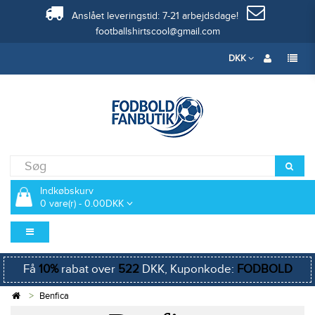
Anslået leveringstid: 7-21 arbejdsdage!
footballshirtscool@gmail.com
DKK
Indkøbskurv
0 vare(r) - 0.00DKK
Få
10%
rabat over
522
DKK, Kuponkode:
FODBOLD
Benfica