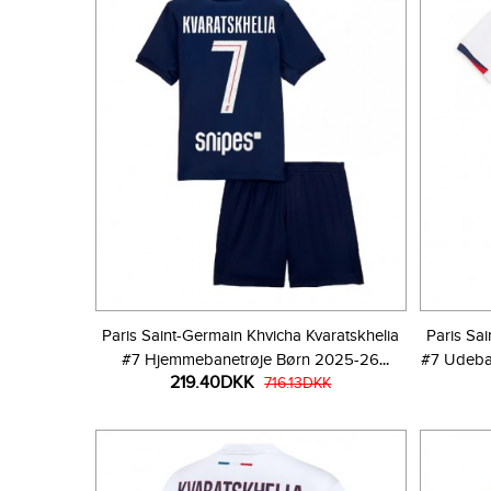
Paris Saint-Germain Khvicha Kvaratskhelia
Paris Sa
#7 Hjemmebanetrøje Børn 2025-26
#7 Udeba
219.40DKK
Kortærmet (+ Korte bukser)
716.13DKK