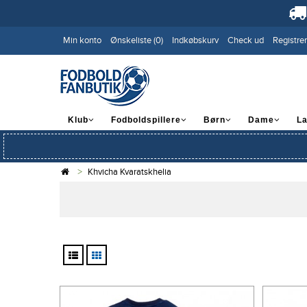
Min konto
Ønskeliste (0)
Indkøbskurv
Check ud
Registrer
Klub
Fodboldspillere
Børn
Dame
L
Khvicha Kvaratskhelia