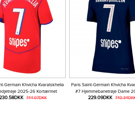
int-Germain Khvicha Kvaratskhelia
Paris Saint-Germain Khvicha Kvar
edjetrøje 2025-26 Kortærmet
#7 Hjemmebanetrøje Dame 2
230.58DKK
229.09DKK
744.07DKK
Kortærmet
740.34DK