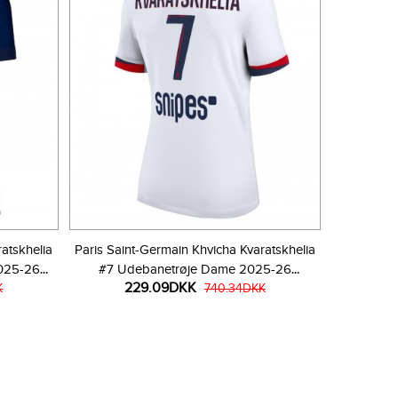
atskhelia
Paris Saint-Germain Khvicha Kvaratskhelia
025-26
#7 Udebanetrøje Dame 2025-26
229.09DKK
K
Kortærmet
740.34DKK