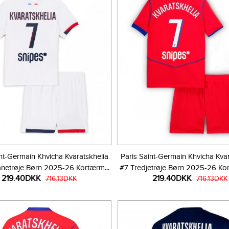
int-Germain Khvicha Kvaratskhelia
Paris Saint-Germain Khvicha Kvar
netrøje Børn 2025-26 Kortærmet
#7 Tredjetrøje Børn 2025-26 Kor
219.40DKK
219.40DKK
(+ Korte bukser)
716.13DKK
Korte bukser)
716.13DKK