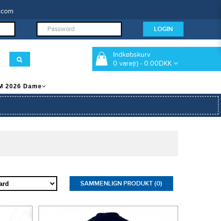
.com
Indkøbskurv
0 vare(r) - 0.00DKK
M 2026 Dame
SAMMENLIGN PRODUKT (0)