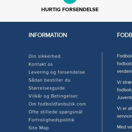
HURTIG FORSENDELSE
INFORMATION
FODB
Fodbold
Din sikkerhed
fodbold
Kontakt os
verden
Levering og forsendelse
Sådan bestiller du
Vi stræ
Størrelsesguide
fodbold
Vilkår og Betingelser
Juvent
Om fodboldfanbutik.com
Vi er a
Ofte stillede spørgsmål
service
Fortrolighedspolitik
Med ven
Site Map