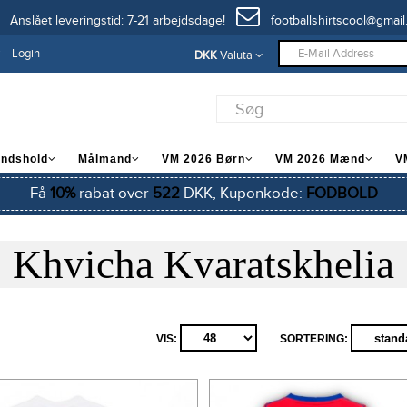
Anslået leveringstid: 7-21 arbejdsdage!
footballshirtscool@gmail
Login
DKK
Valuta
andshold
Målmand
VM 2026 Børn
VM 2026 Mænd
V
Få
10%
rabat over
522
DKK, Kuponkode:
FODBOLD
Khvicha Kvaratskhelia
VIS:
SORTERING: