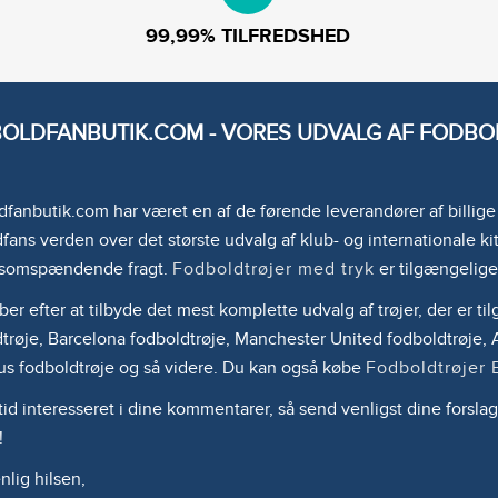
99,99% TILFREDSHED
OLDFANBUTIK.COM - VORES UDVALG AF FODBOL
fanbutik.com har været en af de førende leverandører af billig
fans verden over det største udvalg af klub- og internationale kit
somspændende fragt.
Fodboldtrøjer med tryk
er tilgængelige
ber efter at tilbyde det mest komplette udvalg af trøjer, der er 
trøje, Barcelona fodboldtrøje, Manchester United fodboldtrøje, A
us fodboldtrøje og så videre. Du kan også købe
Fodboldtrøjer 
ltid interesseret i dine kommentarer, så send venligst dine forslag
!
lig hilsen,