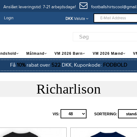
Anslået leveringstid: 7-21 arbejdsdage!
footballshirtscool@gmail
Login
DKK
Valuta
andshold
Målmand
VM 2026 Børn
VM 2026 Mænd
V
Få
10%
rabat over
522
DKK, Kuponkode:
FODBOLD
Richarlison
VIS:
SORTERING: