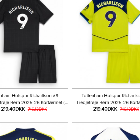
enham Hotspur Richarlison #9
Tottenham Hotspur Richarlis
røje Børn 2025-26 Kortærmet (+
Tredjetrøje Børn 2025-26 Kort
219.40DKK
219.40DKK
Korte bukser)
716.13DKK
Korte bukser)
716.13DKK