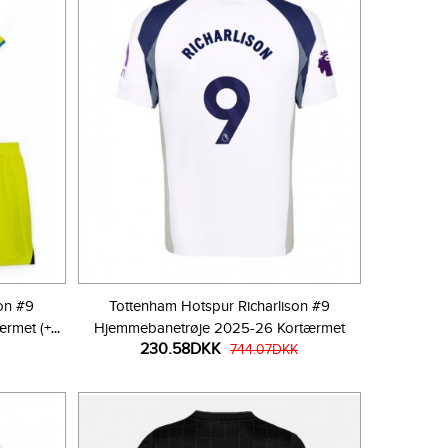
on #9
Tottenham Hotspur Richarlison #9
ærmet (+
Hjemmebanetrøje 2025-26 Kortærmet
230.58DKK
744.07DKK