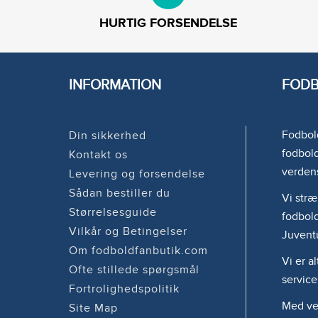
HURTIG FORSENDELSE
INFORMATION
FODB
Fodbold
Din sikkerhed
fodbold
Kontakt os
verden
Levering og forsendelse
Sådan bestiller du
Vi stræ
Størrelsesguide
fodbold
Vilkår og Betingelser
Juvent
Om fodboldfanbutik.com
Vi er a
Ofte stillede spørgsmål
service
Fortrolighedspolitik
Med ven
Site Map