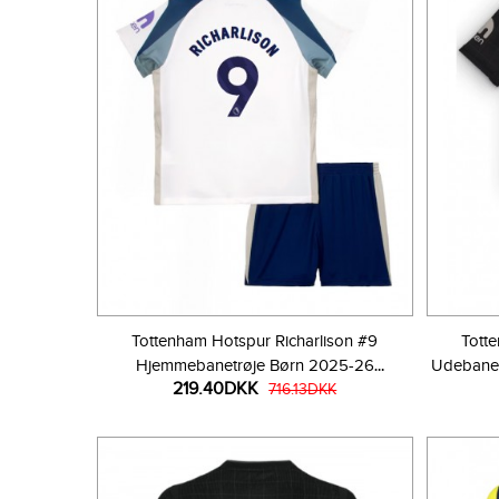
Tottenham Hotspur Richarlison #9
Tott
Hjemmebanetrøje Børn 2025-26
Udebanet
219.40DKK
Kortærmet (+ Korte bukser)
716.13DKK