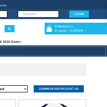
.com
Indkøbskurv
0 vare(r) - 0.00DKK
M 2026 Dame
SAMMENLIGN PRODUKT (0)