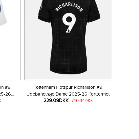
on #9
Tottenham Hotspur Richarlison #9
25-26
Udebanetrøje Dame 2025-26 Kortærmet
229.09DKK
K
740.34DKK