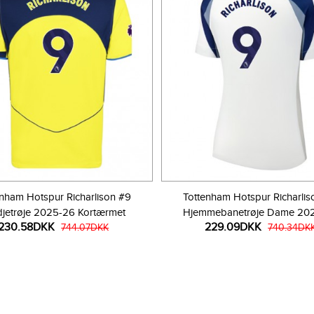
enham Hotspur Richarlison #9
Tottenham Hotspur Richarlis
djetrøje 2025-26 Kortærmet
Hjemmebanetrøje Dame 20
230.58DKK
229.09DKK
744.07DKK
Kortærmet
740.34DK