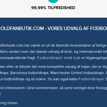
99,99% TILFREDSHED
OLDFANBUTIK.COM - VORES UDVALG AF FODBOL
fanbutik.com har været en af de førende leverandører af billig
fans verden over det største udvalg af klub- og internationale kit
somspændende fragt.
Fodboldtrøjer med tryk
er tilgængelige
ber efter at tilbyde det mest komplette udvalg af trøjer, der er 
trøje, Barcelona fodboldtrøje, Manchester United fodboldtrøje, A
us fodboldtrøje og så videre. Du kan også købe
Fodboldtrøjer 
ltid interesseret i dine kommentarer, så send venligst dine forslag
!
lig hilsen,