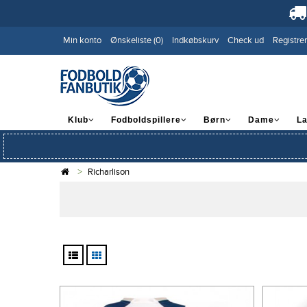
Min konto
Ønskeliste (0)
Indkøbskurv
Check ud
Registrer
Klub
Fodboldspillere
Børn
Dame
L
Richarlison