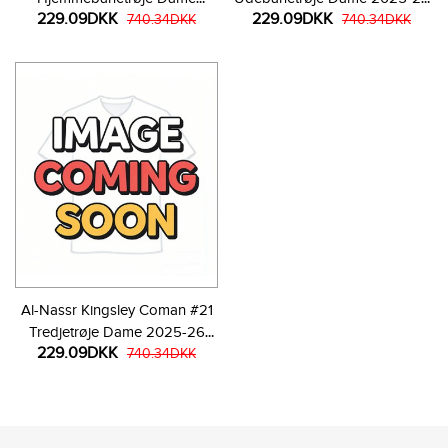
229.09DKK
229.09DKK
2025-26 Kortærmet
740.34DKK
Kortærmet
740.34DKK
Al-Nassr Kingsley Coman #21
Tredjetrøje Dame 2025-26
229.09DKK
Kortærmet
740.34DKK