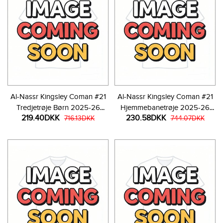
Al-Nassr Kingsley Coman #21
Al-Nassr Kingsley Coman #21
Tredjetrøje Børn 2025-26
Hjemmebanetrøje 2025-26
219.40DKK
230.58DKK
Kortærmet (+ Korte bukser)
716.13DKK
Kortærmet
744.07DKK