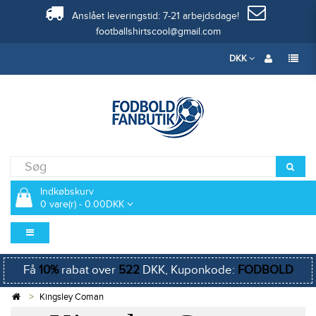
Anslået leveringstid: 7-21 arbejdsdage!
footballshirtscool@gmail.com
DKK
Indkøbskurv
0 vare(r) - 0.00DKK
Få
10%
rabat over
522
DKK, Kuponkode:
FODBOLD
Kingsley Coman