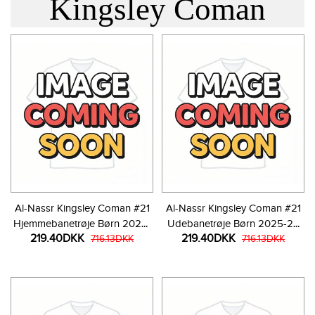
Kingsley Coman
Al-Nassr Kingsley Coman #21
Al-Nassr Kingsley Coman #21
Hjemmebanetrøje Børn 2025-
Udebanetrøje Børn 2025-26
219.40DKK
219.40DKK
26 Kortærmet (+ Korte bukser)
716.13DKK
Kortærmet (+ Korte bukser)
716.13DKK