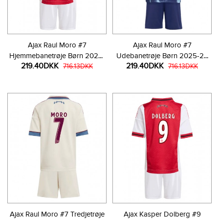
Ajax Raul Moro #7
Ajax Raul Moro #7
Hjemmebanetrøje Børn 2025-
Udebanetrøje Børn 2025-26
219.40DKK
219.40DKK
26 Kortærmet (+ Korte bukser)
716.13DKK
Kortærmet (+ Korte bukser)
716.13DKK
Ajax Raul Moro #7 Tredjetrøje
Ajax Kasper Dolberg #9