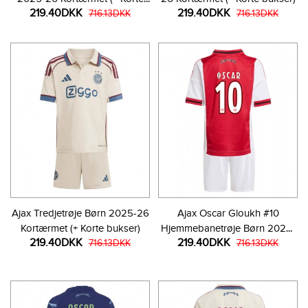
219.40DKK
219.40DKK
bukser)
716.13DKK
716.13DKK
Ajax Tredjetrøje Børn 2025-26
Ajax Oscar Gloukh #10
Kortærmet (+ Korte bukser)
Hjemmebanetrøje Børn 2025-
219.40DKK
219.40DKK
716.13DKK
26 Kortærmet (+ Korte bukser)
716.13DKK