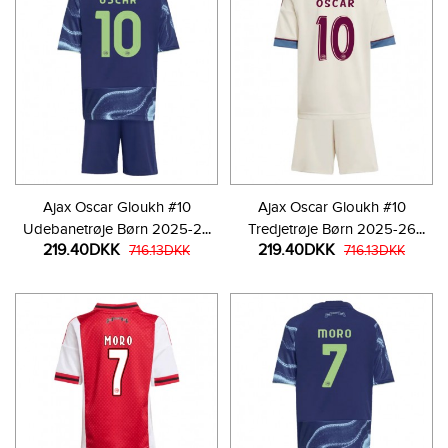
Ajax Oscar Gloukh #10
Ajax Oscar Gloukh #10
Udebanetrøje Børn 2025-26
Tredjetrøje Børn 2025-26
219.40DKK
219.40DKK
Kortærmet (+ Korte bukser)
716.13DKK
Kortærmet (+ Korte bukser)
716.13DKK