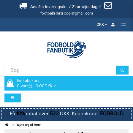
Anslået leveringstid: 7-21 arbejdsdage!
footballshirtscool@gmail.com
DKK
Indkøbskurv
0 vare(r) - 0.00DKK
Få
10%
rabat over
522
DKK, Kuponkode:
FODBOLD
Ajax tøj til børn