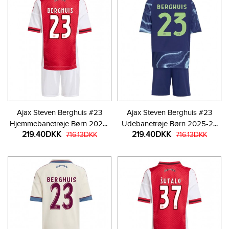
Ajax Steven Berghuis #23
Ajax Steven Berghuis #23
Hjemmebanetrøje Børn 2025-
Udebanetrøje Børn 2025-26
219.40DKK
219.40DKK
26 Kortærmet (+ Korte bukser)
716.13DKK
Kortærmet (+ Korte bukser)
716.13DKK