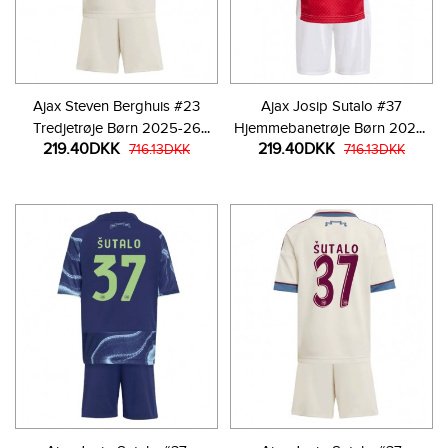
Ajax Steven Berghuis #23
Ajax Josip Sutalo #37
Tredjetrøje Børn 2025-26
Hjemmebanetrøje Børn 2025-
219.40DKK
219.40DKK
Kortærmet (+ Korte bukser)
716.13DKK
26 Kortærmet (+ Korte bukser)
716.13DKK