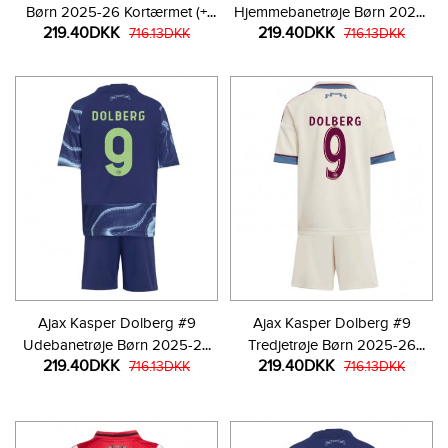
Børn 2025-26 Kortærmet (+
Hjemmebanetrøje Børn 2025-
219.40DKK
219.40DKK
Korte bukser)
716.13DKK
26 Kortærmet (+ Korte bukser)
716.13DKK
Ajax Kasper Dolberg #9
Ajax Kasper Dolberg #9
Udebanetrøje Børn 2025-26
Tredjetrøje Børn 2025-26
219.40DKK
219.40DKK
Kortærmet (+ Korte bukser)
716.13DKK
Kortærmet (+ Korte bukser)
716.13DKK