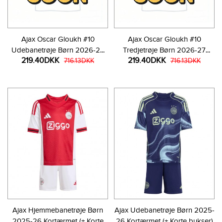
Ajax Oscar Gloukh #10
Ajax Oscar Gloukh #10
Udebanetrøje Børn 2026-27
Tredjetrøje Børn 2026-27
219.40DKK
219.40DKK
Kortærmet (+ Korte bukser)
716.13DKK
Kortærmet (+ Korte bukser)
716.13DKK
Ajax Hjemmebanetrøje Børn
Ajax Udebanetrøje Børn 2025-
2025-26 Kortærmet (+ Korte
26 Kortærmet (+ Korte bukser)