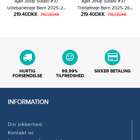
Ajax Josip Sutalo #37
Ajax Josip Sutalo #37
Udebanetrøje Børn 2025-26
Tredjetrøje Børn 2025-26
219.40DKK
219.40DKK
Kortærmet (+ Korte bukser)
716.13DKK
Kortærmet (+ Korte bukser)
716.13DKK
HURTIG
99,99%
SIKKER BETALING
FORSENDELSE
TILFREDSHED
INFORMATION
Din sikkerhed
Kontakt os