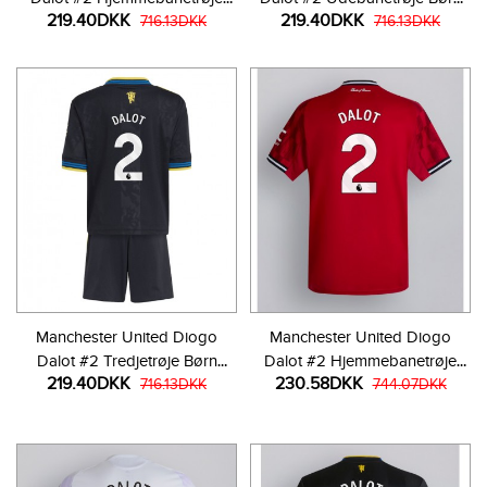
219.40DKK
219.40DKK
Børn 2025-26 Kortærmet (+
716.13DKK
2025-26 Kortærmet (+ Korte
716.13DKK
Korte bukser)
bukser)
Manchester United Diogo
Manchester United Diogo
Dalot #2 Tredjetrøje Børn
Dalot #2 Hjemmebanetrøje
219.40DKK
230.58DKK
2025-26 Kortærmet (+ Korte
716.13DKK
2025-26 Kortærmet
744.07DKK
bukser)