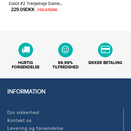
Dalot #2 Tredjetrøje Dame
229.09DKK
2025-26 Kortærmet
740.34DKK
HURTIG
99,99%
SIKKER BETALING
FORSENDELSE
TILFREDSHED
INFORMATION
Din sikkerhed
Kontakt os
Levering og forsendelse