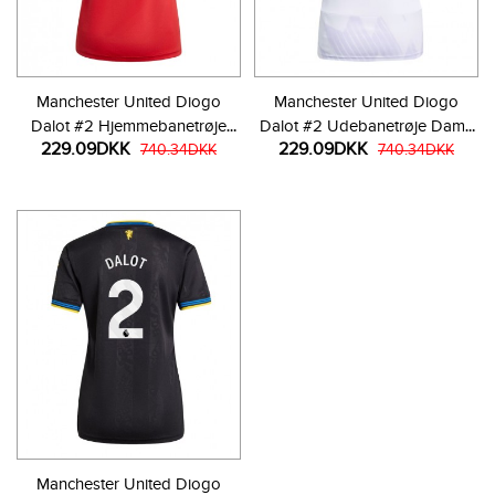
Manchester United Diogo
Manchester United Diogo
Dalot #2 Hjemmebanetrøje
Dalot #2 Udebanetrøje Dame
229.09DKK
229.09DKK
Dame 2025-26 Kortærmet
740.34DKK
2025-26 Kortærmet
740.34DKK
Manchester United Diogo