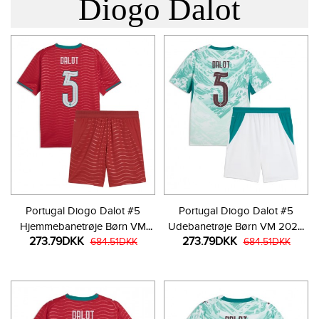
Diogo Dalot
Portugal Diogo Dalot #5
Portugal Diogo Dalot #5
Hjemmebanetrøje Børn VM
Udebanetrøje Børn VM 2026
273.79DKK
273.79DKK
2026 Kortærmet (+ Korte
684.51DKK
Kortærmet (+ Korte bukser)
684.51DKK
bukser)