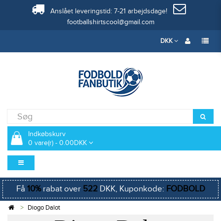
Anslået leveringstid: 7-21 arbejdsdage!
footballshirtscool@gmail.com
DKK
Indkøbskurv
0 vare(r) - 0.00DKK
Få
10%
rabat over
522
DKK, Kuponkode:
FODBOLD
Diogo Dalot