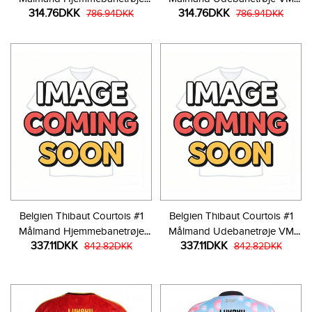
314.76DKK
314.76DKK
VM 2026 Kortærmet
786.94DKK
2026 Kortærmet
786.94DKK
Belgien Thibaut Courtois #1
Belgien Thibaut Courtois #1
Målmand Hjemmebanetrøje
Målmand Udebanetrøje VM
337.11DKK
337.11DKK
VM 2026 Langærmet
842.82DKK
2026 Langærmet
842.82DKK