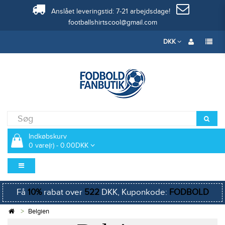
Anslået leveringstid: 7-21 arbejdsdage!
footballshirtscool@gmail.com
DKK
Indkøbskurv
0 vare(r) - 0.00DKK
Få
10%
rabat over
522
DKK, Kuponkode:
FODBOLD
Belgien