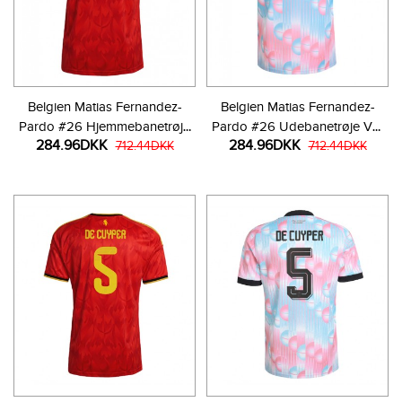
Belgien Matias Fernandez-
Belgien Matias Fernandez-
Pardo #26 Hjemmebanetrøje
Pardo #26 Udebanetrøje VM
284.96DKK
284.96DKK
VM 2026 Kortærmet
712.44DKK
2026 Kortærmet
712.44DKK