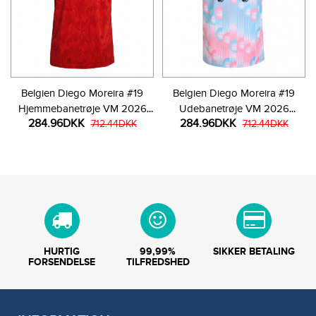
Belgien Diego Moreira #19
Belgien Diego Moreira #19
Hjemmebanetrøje VM 2026
Udebanetrøje VM 2026
284.96DKK
284.96DKK
Kortærmet
712.44DKK
Kortærmet
712.44DKK
HURTIG
99,99%
SIKKER BETALING
FORSENDELSE
TILFREDSHED